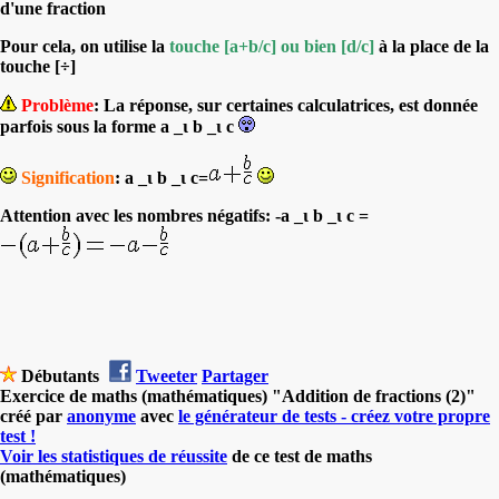
d'une fraction
Pour cela, on utilise la
touche [a+b/c] ou bien [d/c]
à la place de la
touche [÷]
Problème
: La réponse, sur certaines calculatrices, est donnée
parfois sous la forme a _ι b _ι c
Signification
: a _ι b _ι c=
Attention avec les nombres négatifs: -a _ι b _ι c =
Débutants
Tweeter
Partager
Exercice de maths (mathématiques) "Addition de fractions (2)"
créé par
anonyme
avec
le générateur de tests - créez votre propre
test !
Voir les statistiques de réussite
de ce test de maths
(mathématiques)