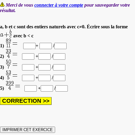
Merci de vous
connecter à votre compte
pour sauvegarder votre
résultat.
a, b et c sont des entiers naturels avec c≠0. Écrire sous la forme
avec b < c
1)
+
/
2)
+
/
3)
+
/
4)
+
/
5)
+
/