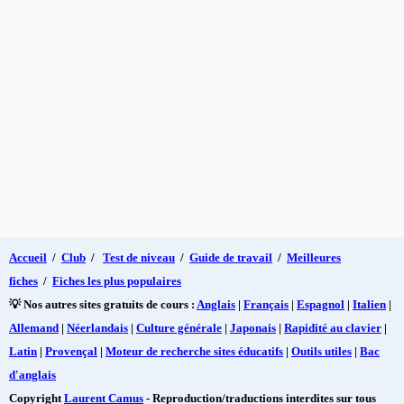
Accueil
/
Club
/
Test de niveau
/
Guide de travail
/
Meilleures
fiches
/
Fiches les plus populaires
💡 Nos autres sites gratuits de cours :
Anglais
|
Français
|
Espagnol
|
Italien
|
Allemand
|
Néerlandais
|
Culture générale
|
Japonais
|
Rapidité au clavier
|
Latin
|
Provençal
|
Moteur de recherche sites éducatifs
|
Outils utiles
|
Bac
d'anglais
Copyright
Laurent Camus
- Reproduction/traductions interdites sur tous