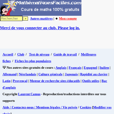
Autres matières
| 🔸
Mon compte
Merci de vous connecter au club. Please log in.
Accueil
/
Club
/
Test de niveau
/
Guide de travail
/
Meilleures
fiches
/
Fiches les plus populaires
💡 Nos autres sites gratuits de cours :
Anglais
|
Français
|
Espagnol
|
Italien
|
Allemand
|
Néerlandais
|
Culture générale
|
Japonais
|
Rapidité au clavier
|
Latin
|
Provençal
|
Moteur de recherche sites éducatifs
|
Outils utiles
|
Bac
d'anglais
Copyright
Laurent Camus
- Reproduction/traductions interdites sur tous
supports
Aide / Contactez-nous / Mentions légales / Vie privée
/
Cookies
[
Modifier vos
choix
]