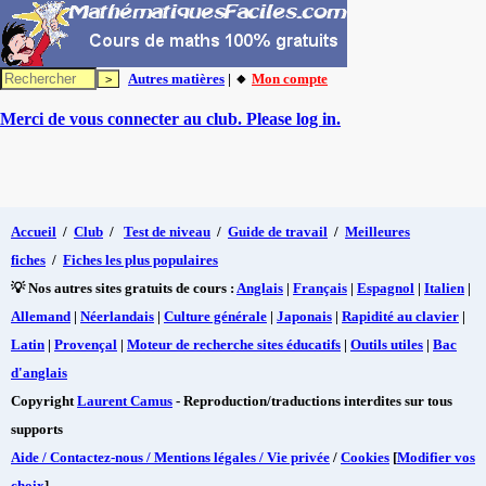
Autres matières
| 🔸
Mon compte
Merci de vous connecter au club. Please log in.
Accueil
/
Club
/
Test de niveau
/
Guide de travail
/
Meilleures
fiches
/
Fiches les plus populaires
💡 Nos autres sites gratuits de cours :
Anglais
|
Français
|
Espagnol
|
Italien
|
Allemand
|
Néerlandais
|
Culture générale
|
Japonais
|
Rapidité au clavier
|
Latin
|
Provençal
|
Moteur de recherche sites éducatifs
|
Outils utiles
|
Bac
d'anglais
Copyright
Laurent Camus
- Reproduction/traductions interdites sur tous
supports
Aide / Contactez-nous / Mentions légales / Vie privée
/
Cookies
[
Modifier vos
choix
]