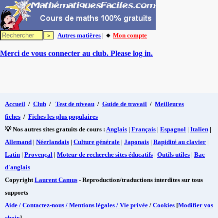
Autres matières
| 🔸
Mon compte
Merci de vous connecter au club. Please log in.
Accueil
/
Club
/
Test de niveau
/
Guide de travail
/
Meilleures
fiches
/
Fiches les plus populaires
💡 Nos autres sites gratuits de cours :
Anglais
|
Français
|
Espagnol
|
Italien
|
Allemand
|
Néerlandais
|
Culture générale
|
Japonais
|
Rapidité au clavier
|
Latin
|
Provençal
|
Moteur de recherche sites éducatifs
|
Outils utiles
|
Bac
d'anglais
Copyright
Laurent Camus
- Reproduction/traductions interdites sur tous
supports
Aide / Contactez-nous / Mentions légales / Vie privée
/
Cookies
[
Modifier vos
choix
]