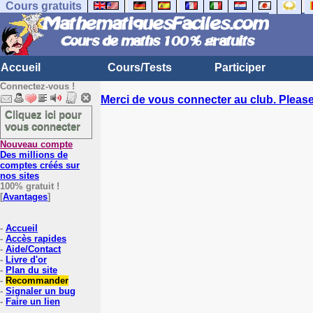
Cours gratuits
Accueil
Cours/Tests
Participer
Connectez-vous !
Merci de vous connecter au club. Please 
Cliquez ici pour
vous connecter
Nouveau compte
Des millions de
comptes créés sur
nos sites
100% gratuit !
[
Avantages
]
-
Accueil
-
Accès rapides
-
Aide/Contact
-
Livre d'or
-
Plan du site
-
Recommander
-
Signaler un bug
-
Faire un lien