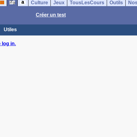
Culture
Jeux
TousLesCours
Outils
Nos
Créer un test
Utiles
log in.