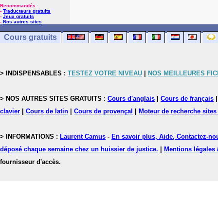
Recommandés :
-
Traducteurs gratuits
-
Jeux gratuits
-
Nos autres sites
Cours gratuits
> INDISPENSABLES :
TESTEZ VOTRE NIVEAU
|
NOS MEILLEURES FI
> NOS AUTRES SITES GRATUITS :
Cours d'anglais
|
Cours de français
clavier
|
Cours de latin
|
Cours de provençal
|
Moteur de recherche sites
> INFORMATIONS :
Laurent Camus
-
En savoir plus, Aide, Contactez-no
déposé chaque semaine chez un huissier de justice.
|
Mentions légales 
fournisseur d'accès.