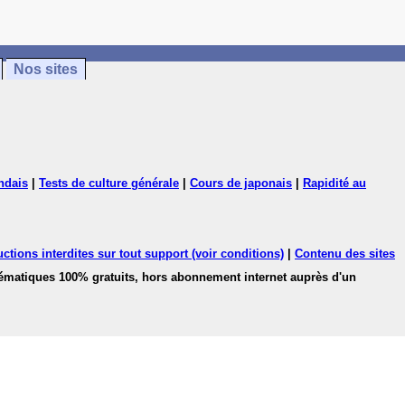
Nos sites
ndais
|
Tests de culture générale
|
Cours de japonais
|
Rapidité au
ctions interdites sur tout support (voir conditions)
|
Contenu des sites
hématiques 100% gratuits, hors abonnement internet auprès d'un