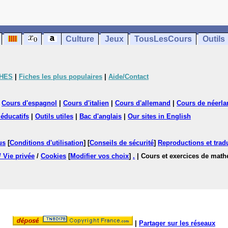
Culture
Jeux
TousLesCours
Outils
CHES
|
Fiches les plus populaires
|
Aide/Contact
|
Cours d'espagnol
|
Cours d'italien
|
Cours d'allemand
|
Cours de néerla
 éducatifs
|
Outils utiles
|
Bac d'anglais
|
Our sites in English
us
[
Conditions d'utilisation
] [
Conseils de sécurité
]
Reproductions et tradu
/ Vie privée
/
Cookies
[
Modifier vos choix
]
.
| Cours et exercices de mat
|
Partager sur les réseaux