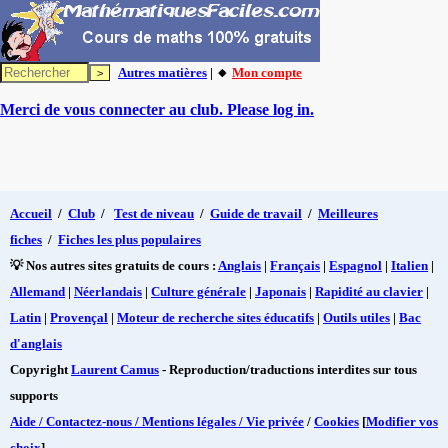
Autres matières
| 🔸
Mon compte
Merci de vous connecter au club. Please log in.
Accueil
/
Club
/
Test de niveau
/
Guide de travail
/
Meilleures
fiches
/
Fiches les plus populaires
💡 Nos autres sites gratuits de cours :
Anglais
|
Français
|
Espagnol
|
Italien
|
Allemand
|
Néerlandais
|
Culture générale
|
Japonais
|
Rapidité au clavier
|
Latin
|
Provençal
|
Moteur de recherche sites éducatifs
|
Outils utiles
|
Bac
d'anglais
Copyright
Laurent Camus
- Reproduction/traductions interdites sur tous
supports
Aide / Contactez-nous / Mentions légales / Vie privée
/
Cookies
[
Modifier vos
choix
]