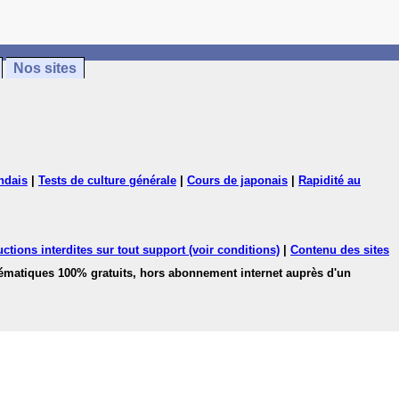
Nos sites
ndais
|
Tests de culture générale
|
Cours de japonais
|
Rapidité au
ctions interdites sur tout support (voir conditions)
|
Contenu des sites
hématiques 100% gratuits, hors abonnement internet auprès d'un