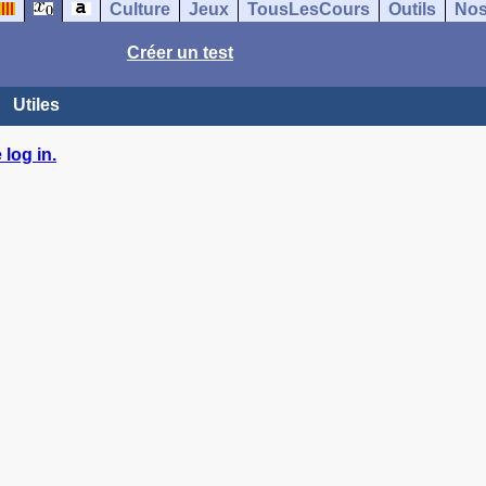
Culture
Jeux
TousLesCours
Outils
Nos
Créer un test
Utiles
log in.