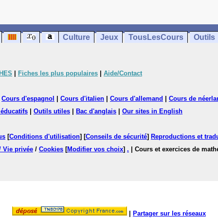
Culture
Jeux
TousLesCours
Outils
CHES
|
Fiches les plus populaires
|
Aide/Contact
|
Cours d'espagnol
|
Cours d'italien
|
Cours d'allemand
|
Cours de néerla
 éducatifs
|
Outils utiles
|
Bac d'anglais
|
Our sites in English
us
[
Conditions d'utilisation
] [
Conseils de sécurité
]
Reproductions et tradu
/ Vie privée
/
Cookies
[
Modifier vos choix
]
.
| Cours et exercices de mat
|
Partager sur les réseaux