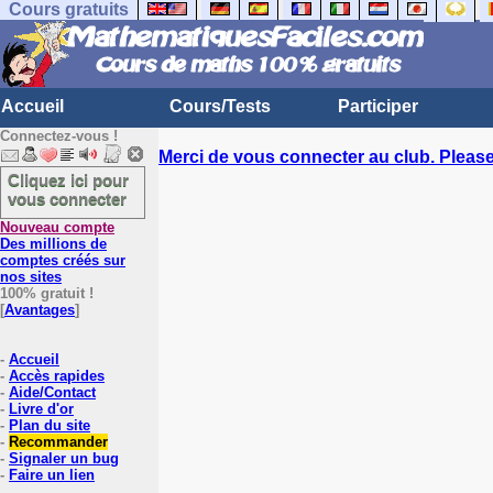
Cours gratuits
Accueil
Cours/Tests
Participer
Connectez-vous !
Merci de vous connecter au club. Please 
Cliquez ici pour
vous connecter
Nouveau compte
Des millions de
comptes créés sur
nos sites
100% gratuit !
[
Avantages
]
-
Accueil
-
Accès rapides
-
Aide/Contact
-
Livre d'or
-
Plan du site
-
Recommander
-
Signaler un bug
-
Faire un lien