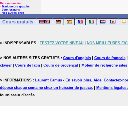
Recommandés :
-
Traducteurs gratuits
-
Jeux gratuits
-
Nos autres sites
Cours gratuits
> INDISPENSABLES :
TESTEZ VOTRE NIVEAU
|
NOS MEILLEURES FI
> NOS AUTRES SITES GRATUITS :
Cours d'anglais
|
Cours de français
clavier
|
Cours de latin
|
Cours de provençal
|
Moteur de recherche sites
> INFORMATIONS :
Laurent Camus
-
En savoir plus, Aide, Contactez-no
déposé chaque semaine chez un huissier de justice.
|
Mentions légales 
fournisseur d'accès.