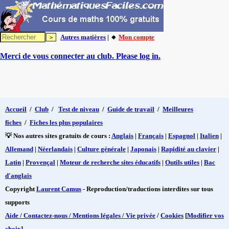
Autres matières
| 🔸
Mon compte
Merci de vous connecter au club. Please log in.
Accueil
/
Club
/
Test de niveau
/
Guide de travail
/
Meilleures
fiches
/
Fiches les plus populaires
💡 Nos autres sites gratuits de cours :
Anglais
|
Français
|
Espagnol
|
Italien
|
Allemand
|
Néerlandais
|
Culture générale
|
Japonais
|
Rapidité au clavier
|
Latin
|
Provençal
|
Moteur de recherche sites éducatifs
|
Outils utiles
|
Bac
d'anglais
Copyright
Laurent Camus
- Reproduction/traductions interdites sur tous
supports
Aide / Contactez-nous / Mentions légales / Vie privée
/
Cookies
[
Modifier vos
choix
]