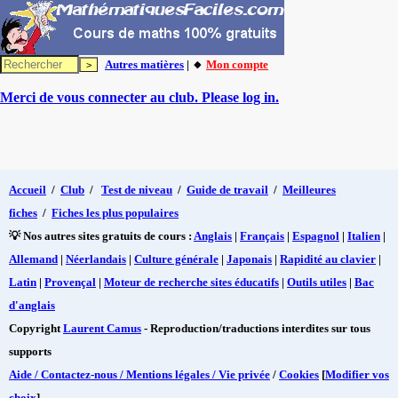
Autres matières
| 🔸
Mon compte
Merci de vous connecter au club. Please log in.
Accueil
/
Club
/
Test de niveau
/
Guide de travail
/
Meilleures
fiches
/
Fiches les plus populaires
💡 Nos autres sites gratuits de cours :
Anglais
|
Français
|
Espagnol
|
Italien
|
Allemand
|
Néerlandais
|
Culture générale
|
Japonais
|
Rapidité au clavier
|
Latin
|
Provençal
|
Moteur de recherche sites éducatifs
|
Outils utiles
|
Bac
d'anglais
Copyright
Laurent Camus
- Reproduction/traductions interdites sur tous
supports
Aide / Contactez-nous / Mentions légales / Vie privée
/
Cookies
[
Modifier vos
choix
]