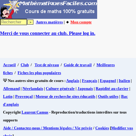
Autres matières
| 🔸
Mon compte
Merci de vous connecter au club. Please log in.
Accueil
/
Club
/
Test de niveau
/
Guide de travail
/
Meilleures
fiches
/
Fiches les plus populaires
💡 Nos autres sites gratuits de cours :
Anglais
|
Français
|
Espagnol
|
Italien
|
Allemand
|
Néerlandais
|
Culture générale
|
Japonais
|
Rapidité au clavier
|
Latin
|
Provençal
|
Moteur de recherche sites éducatifs
|
Outils utiles
|
Bac
d'anglais
Copyright
Laurent Camus
- Reproduction/traductions interdites sur tous
supports
Aide / Contactez-nous / Mentions légales / Vie privée
/
Cookies
[
Modifier vos
choix
]