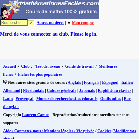
Autres matières
| 🔸
Mon compte
Merci de vous connecter au club. Please log in.
Accueil
/
Club
/
Test de niveau
/
Guide de travail
/
Meilleures
fiches
/
Fiches les plus populaires
💡 Nos autres sites gratuits de cours :
Anglais
|
Français
|
Espagnol
|
Italien
|
Allemand
|
Néerlandais
|
Culture générale
|
Japonais
|
Rapidité au clavier
|
Latin
|
Provençal
|
Moteur de recherche sites éducatifs
|
Outils utiles
|
Bac
d'anglais
Copyright
Laurent Camus
- Reproduction/traductions interdites sur tous
supports
Aide / Contactez-nous / Mentions légales / Vie privée
/
Cookies
[
Modifier vos
choix
]