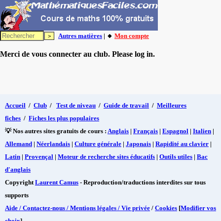
Autres matières
| 🔸
Mon compte
Merci de vous connecter au club. Please log in.
Accueil
/
Club
/
Test de niveau
/
Guide de travail
/
Meilleures
fiches
/
Fiches les plus populaires
💡 Nos autres sites gratuits de cours :
Anglais
|
Français
|
Espagnol
|
Italien
|
Allemand
|
Néerlandais
|
Culture générale
|
Japonais
|
Rapidité au clavier
|
Latin
|
Provençal
|
Moteur de recherche sites éducatifs
|
Outils utiles
|
Bac
d'anglais
Copyright
Laurent Camus
- Reproduction/traductions interdites sur tous
supports
Aide / Contactez-nous / Mentions légales / Vie privée
/
Cookies
[
Modifier vos
choix
]