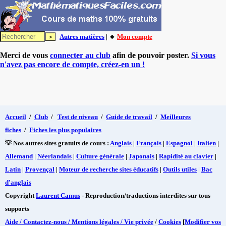
Autres matières
| 🔸
Mon compte
Merci de vous
connecter au club
afin de pouvoir poster.
Si vous
n'avez pas encore de compte, créez-en un !
Accueil
/
Club
/
Test de niveau
/
Guide de travail
/
Meilleures
fiches
/
Fiches les plus populaires
💡 Nos autres sites gratuits de cours :
Anglais
|
Français
|
Espagnol
|
Italien
|
Allemand
|
Néerlandais
|
Culture générale
|
Japonais
|
Rapidité au clavier
|
Latin
|
Provençal
|
Moteur de recherche sites éducatifs
|
Outils utiles
|
Bac
d'anglais
Copyright
Laurent Camus
- Reproduction/traductions interdites sur tous
supports
Aide / Contactez-nous / Mentions légales / Vie privée
/
Cookies
[
Modifier vos