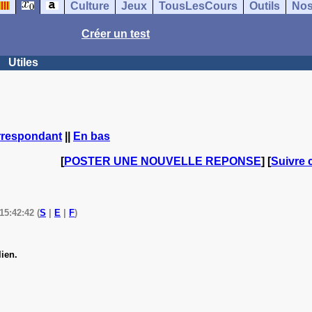
Culture
Jeux
TousLesCours
Outils
Nos
Créer un test
Utiles
rrespondant
||
En bas
[
POSTER UNE NOUVELLE REPONSE
] [
Suivre 
15:42:42 (
S
|
E
|
F
)
ien.