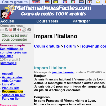
Cours gratuits
Accueil
Cours/Tests
Participer
Connectez-vous !
Impara l'Italiano
Cliquez ici pour
vous connecter
Nouveau compte
Cours gratuits
>
Forum
>
Trouver un co
Des millions de
comptes créés sur
nos sites
100% gratuit !
[
Avantages
]
Impara l'Italiano
Message de
jeanlechamois
posté le 28-02-2022 à 
-
Accueil
Bonjour,
-
Accès rapides
Je suis Français habitant à Vienne près de Lyon.
-
Aide/Contact
J'aime la montagne et tellement d'autres choses.
-
Livre d'or
Je suis désolé pour mon niveau de langue en ital
-
Plan du site
Au plaisir d'échanger ensemble.
-
Recommander
-
Signaler un bug
Bongiorno,
-
Faire un lien
Io sono Francese di Vienne vicino a Lyon.
Mi piace la montagna è tante altre cosé.
Recommandés :