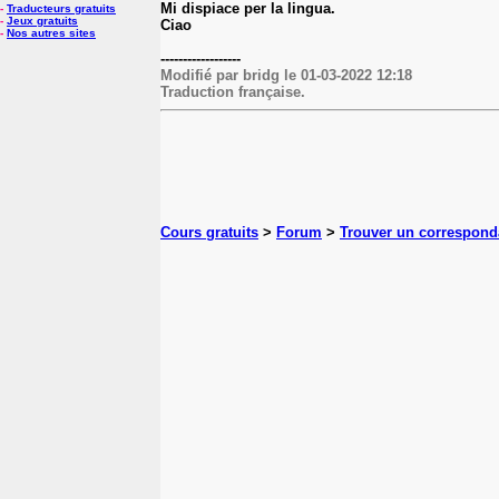
Mi dispiace per la lingua.
-
Traducteurs gratuits
-
Jeux gratuits
Ciao
-
Nos autres sites
------------------
Modifié par bridg le 01-03-2022 12:18
Traduction française.
Cours gratuits
>
Forum
>
Trouver un correspond