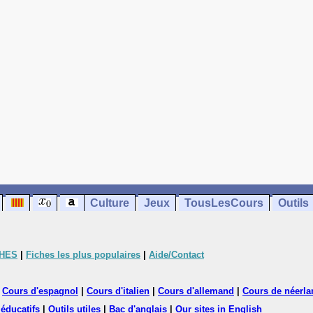
Culture
Jeux
TousLesCours
Outils
CHES
|
Fiches les plus populaires
|
Aide/Contact
|
Cours d'espagnol
|
Cours d'italien
|
Cours d'allemand
|
Cours de néerla
 éducatifs
|
Outils utiles
|
Bac d'anglais
|
Our sites in English