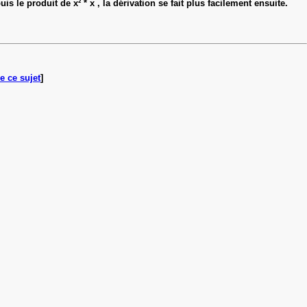
s le produit de x² * x , la dérivation se fait plus facilement ensuite.
e ce sujet
]