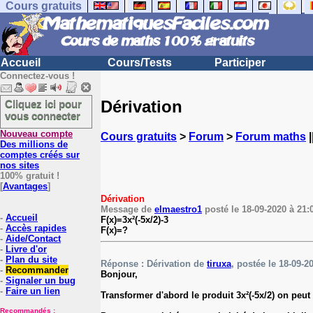
Cours gratuits
Accueil
Cours/Tests
Participer
Connectez-vous !
Dérivation
Cliquez ici pour
vous connecter
Nouveau compte
Cours gratuits
>
Forum
>
Forum maths
|
Des millions de
comptes créés sur
nos sites
100% gratuit !
[
Avantages
]
Dérivation
Message de
elmaestro1
posté le 18-09-2020 à 21:0
-
Accueil
F(x)=3x²(-5x/2)-3
-
Accès rapides
F(x)=?
-
Aide/Contact
-
Livre d'or
-
Plan du site
Réponse : Dérivation de
tiruxa
, postée le 18-09-2
-
Recommander
Bonjour,
-
Signaler un bug
-
Faire un lien
Transformer d'abord le produit 3x²(-5x/2) on peut pa
Recommandés :