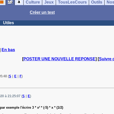
Culture
Jeux
TousLesCours
Outils
Nos
Créer un test
Utiles
|
En bas
[
POSTER UNE NOUVELLE REPONSE
] [
Suivre 
5:48 (
S
|
E
|
F
)
020 à 21:25:07 (
S
|
E
)
r exemple l'écrire 3 * x² * (-5) * x * (1/2)