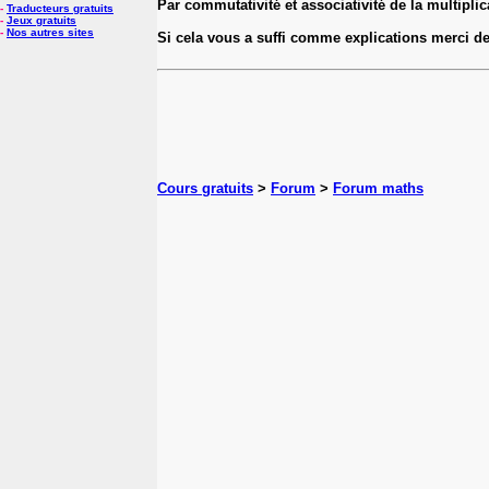
Par commutativité et associativité de la multiplic
-
Traducteurs gratuits
-
Jeux gratuits
-
Nos autres sites
Si cela vous a suffi comme explications merci de
Cours gratuits
>
Forum
>
Forum maths