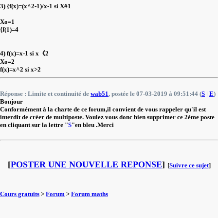
3) {f(x)=(x^2-1)/x-1 si X#1
Xo=1
{f(1)=4
4) f(x)=x-1 si x《2
Xo=2
f(x)=x^2 si x>2
Réponse : Limite et continuité de
wab51
, postée le 07-03-2019 à 09:51:44 (
S
|
E
)
Bonjour
Conformément à la charte de ce forum,il convient de vous rappeler qu'il est
interdit de créer de multiposte. Voulez vous donc bien supprimer ce 2ème poste
en cliquant sur la lettre "
S
"en bleu .Merci
[
POSTER UNE NOUVELLE REPONSE
]
[
Suivre ce sujet
]
Cours gratuits
>
Forum
>
Forum maths