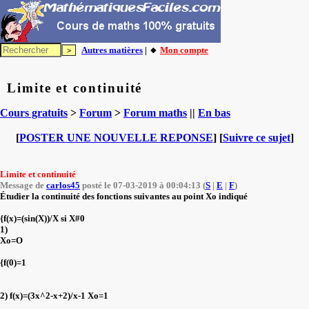
Autres matières
| 🔸
Mon compte
Limite et continuité
Cours gratuits
>
Forum
>
Forum maths
||
En bas
[
POSTER UNE NOUVELLE REPONSE
] [
Suivre ce sujet
]
Limite et continuité
Message de
carlos45
posté le 07-03-2019 à 00:04:13 (
S
|
E
|
F
)
Étudier la continuité des fonctions suivantes au point Xo indiqué
{f(x)=(sin(X))/X si X#0
1)
Xo=O
{f(0)=1
2) f(x)=(3x^2-x+2)/x-1 Xo=1