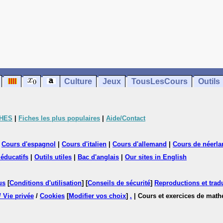
Culture
Jeux
TousLesCours
Outils
CHES
|
Fiches les plus populaires
|
Aide/Contact
|
Cours d'espagnol
|
Cours d'italien
|
Cours d'allemand
|
Cours de néerla
 éducatifs
|
Outils utiles
|
Bac d'anglais
|
Our sites in English
us
[
Conditions d'utilisation
] [
Conseils de sécurité
]
Reproductions et tradu
/ Vie privée
/
Cookies
[
Modifier vos choix
]
.
| Cours et exercices de mat