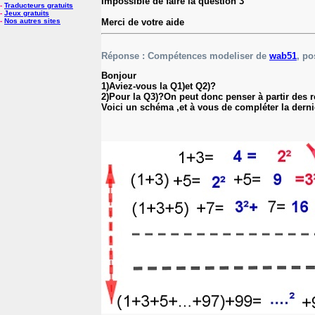
Impossible de faire la question 3
-
Traducteurs gratuits
-
Jeux gratuits
Merci de votre aide
-
Nos autres sites
Réponse : Compétences modeliser de
wab51
, po
Bonjour
1)Aviez-vous la Q1)et Q2)?
2)Pour la Q3)?On peut donc penser à partir des ré
Voici un schéma ,et à vous de compléter la derniè