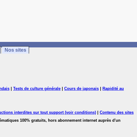
Nos sites
ndais
|
Tests de culture générale
|
Cours de japonais
|
Rapidité au
ctions interdites sur tout support (voir conditions)
|
Contenu des sites
hématiques 100% gratuits, hors abonnement internet auprès d'un