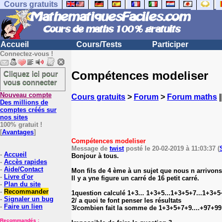
Cours gratuits
Accueil
Cours/Tests
Participer
Connectez-vous !
Compétences modeliser
Cliquez ici pour
vous connecter
Nouveau compte
Cours gratuits
>
Forum
>
Forum maths
|
Des millions de
comptes créés sur
nos sites
100% gratuit !
[
Avantages
]
Compétences modeliser
Message de
twist
posté le 20-02-2019 à 11:03:37 (
-
Accueil
Bonjour à tous.
-
Accès rapides
-
Aide/Contact
Mon fils de 4 ème à un sujet que nous n arrivons 
-
Livre d'or
Il y a yne figure un carré de 16 petit carré.
-
Plan du site
-
Recommander
1question calculé 1+3... 1+3+5...1+3+5+7...1+3+
-
Signaler un bug
2/ a quoi te font penser les résultats
-
Faire un lien
3/combien fait la somme de 1+3+5+7+9....+97+99
Recommandés :