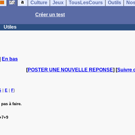
Culture
Jeux
TousLesCours
Outils
Nos
Créer un test
Utiles
|
En bas
[
POSTER UNE NOUVELLE REPONSE
] [
Suivre 
S
|
E
|
F
)
pas à faire.
5+7+9