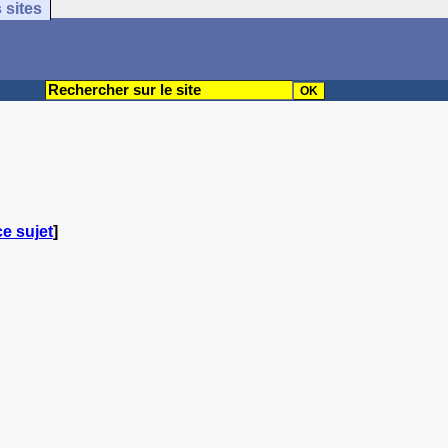
 sites
ce sujet
]