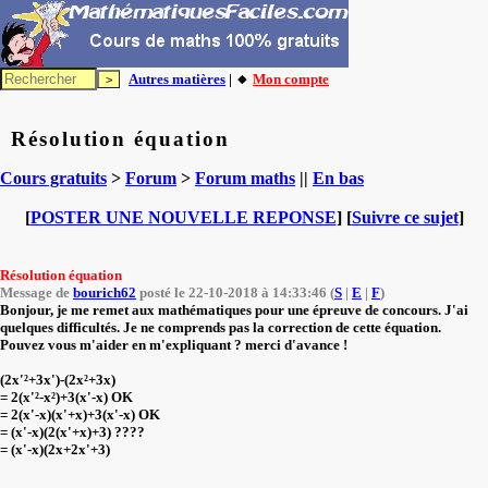
Autres matières
| 🔸
Mon compte
Résolution équation
Cours gratuits
>
Forum
>
Forum maths
||
En bas
[
POSTER UNE NOUVELLE REPONSE
] [
Suivre ce sujet
]
Résolution équation
Message de
bourich62
posté le 22-10-2018 à 14:33:46 (
S
|
E
|
F
)
Bonjour, je me remet aux mathématiques pour une épreuve de concours. J'ai
quelques difficultés. Je ne comprends pas la correction de cette équation.
Pouvez vous m'aider en m'expliquant ? merci d'avance !
(2x'²+3x')-(2x²+3x)
= 2(x'²-x²)+3(x'-x) OK
= 2(x'-x)(x'+x)+3(x'-x) OK
= (x'-x)(2(x'+x)+3) ????
= (x'-x)(2x+2x'+3)