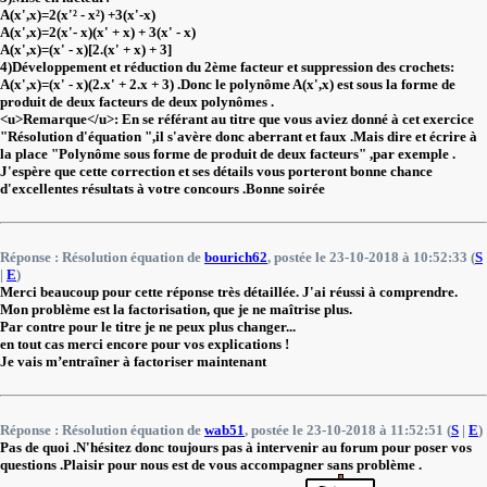
A(x',x)=2(x'² - x²) +3(x'-x)
A(x',x)=2(x'- x)(x' + x) + 3(x' - x)
A(x',x)=(x' - x)[2.(x' + x) + 3]
4)Développement et réduction du 2ème facteur et suppression des crochets:
A(x',x)=(x' - x)(2.x' + 2.x + 3) .Donc le polynôme A(x',x) est sous la forme de
produit de deux facteurs de deux polynômes .
<u>Remarque</u>: En se référant au titre que vous aviez donné à cet exercice
"Résolution d'équation ",il s'avère donc aberrant et faux .Mais dire et écrire à
la place "Polynôme sous forme de produit de deux facteurs" ,par exemple .
J'espère que cette correction et ses détails vous porteront bonne chance
d'excellentes résultats à votre concours .Bonne soirée
Réponse : Résolution équation de
bourich62
, postée le 23-10-2018 à 10:52:33 (
S
|
E
)
Merci beaucoup pour cette réponse très détaillée. J'ai réussi à comprendre.
Mon problème est la factorisation, que je ne maîtrise plus.
Par contre pour le titre je ne peux plus changer...
en tout cas merci encore pour vos explications !
Je vais m’entraîner à factoriser maintenant
Réponse : Résolution équation de
wab51
, postée le 23-10-2018 à 11:52:51 (
S
|
E
)
Pas de quoi .N'hésitez donc toujours pas à intervenir au forum pour poser vos
questions .Plaisir pour nous est de vous accompagner sans problème .