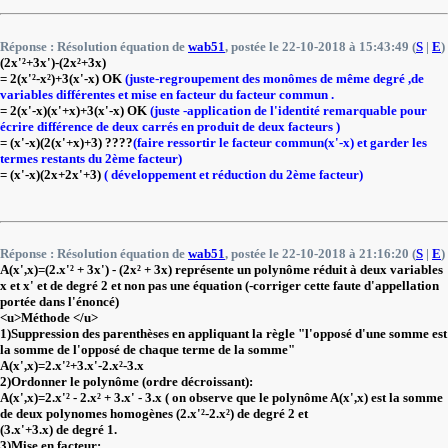
Réponse : Résolution équation de
wab51
, postée le 22-10-2018 à 15:43:49 (
S
|
E
)
(2x'²+3x')-(2x²+3x)
= 2(x'²-x²)+3(x'-x) OK
(juste-regroupement des monômes de même degré ,de
variables différentes et mise en facteur du facteur commun .
= 2(x'-x)(x'+x)+3(x'-x) OK
(juste -application de l'identité remarquable pour
écrire différence de deux carrés en produit de deux facteurs )
= (x'-x)(2(x'+x)+3) ????
(faire ressortir le facteur commun(x'-x) et garder les
termes restants du 2ème facteur)
= (x'-x)(2x+2x'+3)
( développement et réduction du 2ème facteur)
Réponse : Résolution équation de
wab51
, postée le 22-10-2018 à 21:16:20 (
S
|
E
)
A(x',x)=(2.x'² + 3x') - (2x² + 3x) représente un polynôme réduit à deux variables
x et x' et de degré 2 et non pas une équation (-corriger cette faute d'appellation
portée dans l'énoncé)
<u>Méthode </u>
1)Suppression des parenthèses en appliquant la règle "l'opposé d'une somme est
la somme de l'opposé de chaque terme de la somme"
A(x',x)=2.x'²+3.x'-2.x²-3.x
2)Ordonner le polynôme (ordre décroissant):
A(x',x)=2.x'² - 2.x² + 3.x' - 3.x ( on observe que le polynôme A(x',x) est la somme
de deux polynomes homogènes (2.x'²-2.x²) de degré 2 et
(3.x'+3.x) de degré 1.
3)Mise en facteur: