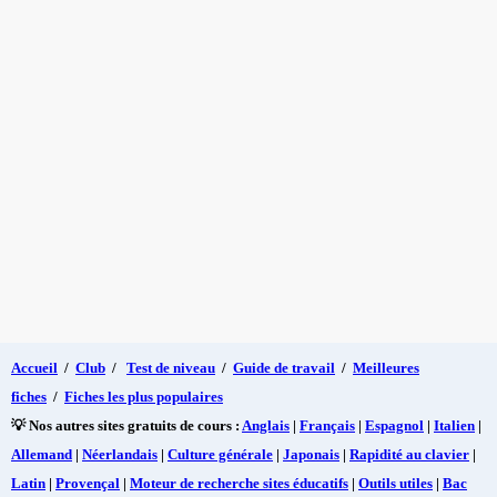
Accueil
/
Club
/
Test de niveau
/
Guide de travail
/
Meilleures
fiches
/
Fiches les plus populaires
💡 Nos autres sites gratuits de cours :
Anglais
|
Français
|
Espagnol
|
Italien
|
Allemand
|
Néerlandais
|
Culture générale
|
Japonais
|
Rapidité au clavier
|
Latin
|
Provençal
|
Moteur de recherche sites éducatifs
|
Outils utiles
|
Bac