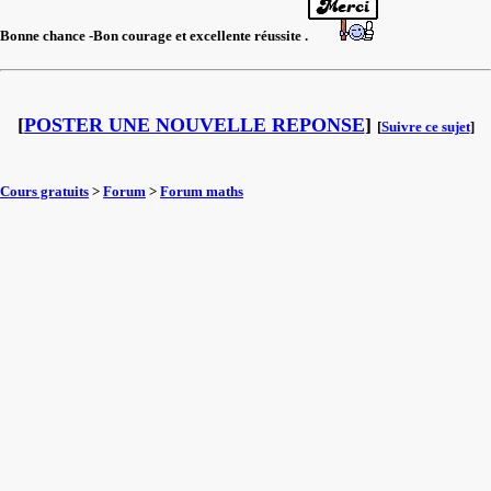
Bonne chance -Bon courage et excellente réussite .
[
POSTER UNE NOUVELLE REPONSE
]
[
Suivre ce sujet
]
Cours gratuits
>
Forum
>
Forum maths