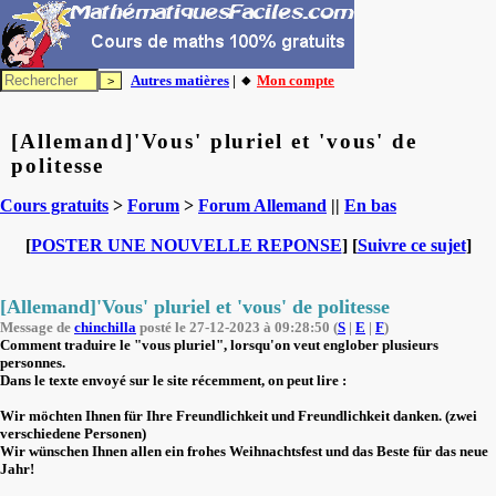
Autres matières
| 🔸
Mon compte
[Allemand]'Vous' pluriel et 'vous' de
politesse
Cours gratuits
>
Forum
>
Forum Allemand
||
En bas
[
POSTER UNE NOUVELLE REPONSE
] [
Suivre ce sujet
]
[Allemand]'Vous' pluriel et 'vous' de politesse
Message de
chinchilla
posté le 27-12-2023 à 09:28:50 (
S
|
E
|
F
)
Comment traduire le "vous pluriel", lorsqu'on veut englober plusieurs
personnes.
Dans le texte envoyé sur le site récemment, on peut lire :
Wir möchten Ihnen für Ihre Freundlichkeit und Freundlichkeit danken. (zwei
verschiedene Personen)
Wir wünschen Ihnen allen ein frohes Weihnachtsfest und das Beste für das neue
Jahr!