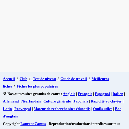
Accueil
/
Club
/
Test de niveau
/
Guide de travail
/
Meilleures
fiches
/
Fiches les plus populaires
💡 Nos autres sites gratuits de cours :
Anglais
|
Français
|
Espagnol
|
Italien
|
Allemand
|
Néerlandais
|
Culture générale
|
Japonais
|
Rapidité au clavier
|
Latin
|
Provençal
|
Moteur de recherche sites éducatifs
|
Outils utiles
|
Bac
d'anglais
Copyright
Laurent Camus
- Reproduction/traductions interdites sur tous