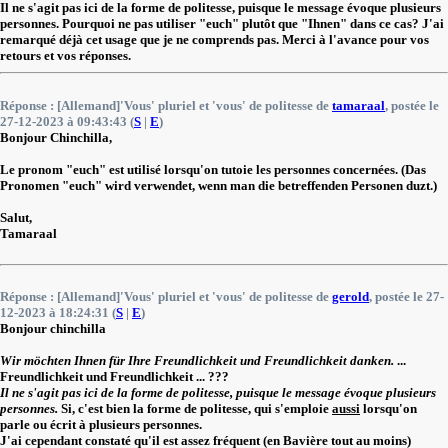
Il ne s'agit pas ici de la forme de politesse, puisque le message évoque plusieurs
personnes. Pourquoi ne pas utiliser "euch" plutôt que "Ihnen" dans ce cas? J'ai
remarqué déjà cet usage que je ne comprends pas. Merci à l'avance pour vos
retours et vos réponses.
Réponse : [Allemand]'Vous' pluriel et 'vous' de politesse de
tamaraal
, postée le
27-12-2023 à 09:43:43 (
S
|
E
)
Bonjour Chinchilla,
Le pronom "euch" est utilisé lorsqu'on tutoie les personnes concernées. (Das
Pronomen "euch" wird verwendet, wenn man die betreffenden Personen duzt.)
Salut,
Tamaraal
Réponse : [Allemand]'Vous' pluriel et 'vous' de politesse de
gerold
, postée le 27-
12-2023 à 18:24:31 (
S
|
E
)
Bonjour chinchilla
Wir möchten Ihnen für Ihre Freundlichkeit und Freundlichkeit danken.
...
Freundlichkeit und Freundlichkeit ... ???
Il ne s'agit pas ici de la forme de politesse, puisque le message évoque plusieurs
personnes.
Si, c'est bien la forme de politesse, qui s'emploie
aussi
lorsqu'on
parle ou écrit à plusieurs personnes.
J'ai cependant constaté qu'il est assez fréquent (en Bavière tout au moins)