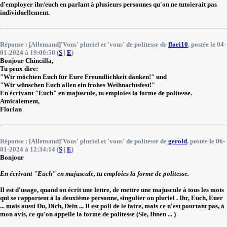
d'employer ihr/euch en parlant à plusieurs personnes qu'on ne tutoierait pas
individuellement.
Réponse : [Allemand]'Vous' pluriel et 'vous' de politesse de
flori10
, postée le 04-
01-2024 à 19:00:50 (
S
|
E
)
Bonjour Chincilla,
Tu peux dire:
"Wir möchten Euch für Eure Freundlichkeit danken!" und
"Wir wünschen Euch allen ein frohes Weihnachtsfest!"
En écrivant "Euch" en majuscule, tu emploies la forme de politesse.
Amicalement,
Florian
Réponse : [Allemand]'Vous' pluriel et 'vous' de politesse de
gerold
, postée le 06-
01-2024 à 12:34:14 (
S
|
E
)
Bonjour
En écrivant "Euch" en majuscule, tu emploies la forme de politesse.
Il est d'usage, quand on écrit une lettre, de mettre une majuscule à tous les mots
qui se rapportent à la deuxième personne, singulier ou pluriel . Ihr, Euch, Euer
... mais aussi Du, Dich, Dein ... Il est poli de le faire, mais ce n'est pourtant pas, à
mon avis, ce qu'on appelle la forme de politesse (Sie, Ihnen ... )