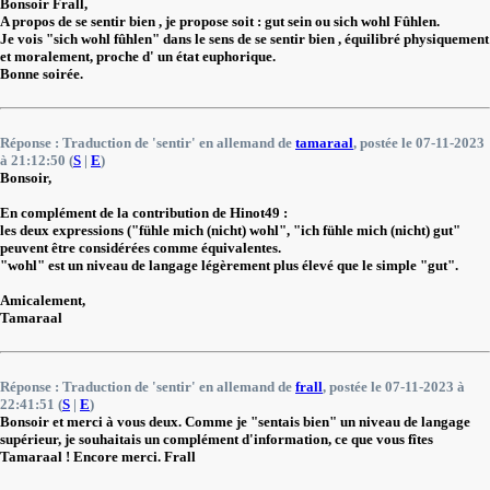
Bonsoir Frall,
A propos de se sentir bien , je propose soit : gut sein ou sich wohl Fûhlen.
Je vois "sich wohl fûhlen" dans le sens de se sentir bien , équilibré physiquement
et moralement, proche d' un état euphorique.
Bonne soirée.
Réponse : Traduction de 'sentir' en allemand de
tamaraal
, postée le 07-11-2023
à 21:12:50 (
S
|
E
)
Bonsoir,
En complément de la contribution de Hinot49 :
les deux expressions ("fühle mich (nicht) wohl", "ich fühle mich (nicht) gut"
peuvent être considérées comme équivalentes.
"wohl" est un niveau de langage légèrement plus élevé que le simple "gut".
Amicalement,
Tamaraal
Réponse : Traduction de 'sentir' en allemand de
frall
, postée le 07-11-2023 à
22:41:51 (
S
|
E
)
Bonsoir et merci à vous deux. Comme je "sentais bien" un niveau de langage
supérieur, je souhaitais un complément d'information, ce que vous fîtes
Tamaraal ! Encore merci. Frall