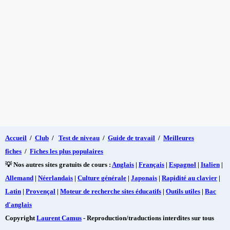
Accueil
/
Club
/
Test de niveau
/
Guide de travail
/
Meilleures
fiches
/
Fiches les plus populaires
💡 Nos autres sites gratuits de cours :
Anglais
|
Français
|
Espagnol
|
Italien
|
Allemand
|
Néerlandais
|
Culture générale
|
Japonais
|
Rapidité au clavier
|
Latin
|
Provençal
|
Moteur de recherche sites éducatifs
|
Outils utiles
|
Bac
d'anglais
Copyright
Laurent Camus
- Reproduction/traductions interdites sur tous