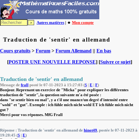
Autres matières
| 🔸
Mon compte
Traduction de 'sentir' en allemand
Cours gratuits
>
Forum
>
Forum Allemand
||
En bas
[
POSTER UNE NOUVELLE REPONSE
] [
Suivre ce sujet
]
Traduction de 'sentir' en allemand
Message de
frall
posté le 07-11-2023 à 15:27:03 (
S
|
E
|
F
)
Bonjour. Reprenant un exercice de "Micka" pour expliquer les différentes
traduction de "sentir", la question suivante m'a été posée :
dans "se sentir bien ou mal", y a t'il une nuance/un degré d'intensité entre
"wohl" et "gut". Exemple : ich fühle mich nicht
wohl
ET ich fühle mich nicht
gut
?
Merci pour vos réponses. MfG Frall
Réponse : Traduction de 'sentir' en allemand de
hinot49
, postée le 07-11-2023 à
19:28:45 (
S
|
E
)