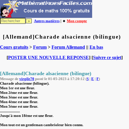
Autres matières
| 🔸
Mon compte
[Allemand]Charade alsacienne (bilingue)
Cours gratuits
>
Forum
>
Forum Allemand
||
En bas
[
POSTER UNE NOUVELLE REPONSE
] [
Suivre ce sujet
]
[Allemand]Charade alsacienne (bilingue)
Message de
virgile70
posté le 01-05-2023 à 17:20:12 (
S
|
E
|
F
)
Charade alsacienne (bilingue).
Mon 1er est une fleur.
Mon 2ème est une fleur.
Mon 3ème est une fleur.
Mon 4ème est une fleur.
Mon 5ème est une fleur.
.......................
Jusqu'à mon 18ème est une fleur.
Mon tout est un gentleman cambrioleur bien connu.