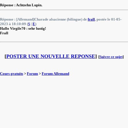
Réponse : Achtzehn Lupin.
Réponse : [Allemand]Charade alsacienne (bilingue) de
frall
, postée le 01-05-
2023 à 18:10:09 (
S
|
E
)
Hallo Virgile70 : sehr lustig!
Frall
[
POSTER UNE NOUVELLE REPONSE
]
[
Suivre ce sujet
]
Cours gratuits
>
Forum
>
Forum Allemand