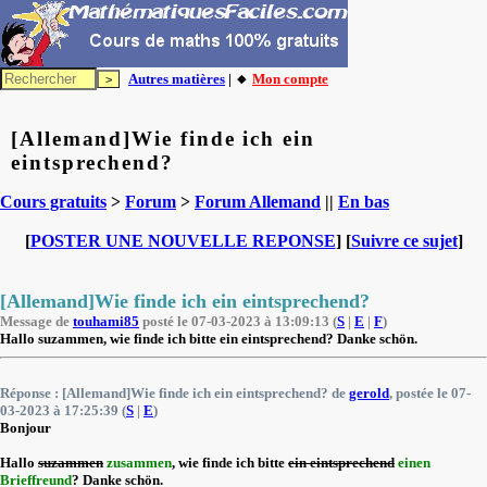
Autres matières
| 🔸
Mon compte
[Allemand]Wie finde ich ein
eintsprechend?
Cours gratuits
>
Forum
>
Forum Allemand
||
En bas
[
POSTER UNE NOUVELLE REPONSE
] [
Suivre ce sujet
]
[Allemand]Wie finde ich ein eintsprechend?
Message de
touhami85
posté le 07-03-2023 à 13:09:13 (
S
|
E
|
F
)
Hallo suzammen, wie finde ich bitte ein eintsprechend? Danke schön.
Réponse : [Allemand]Wie finde ich ein eintsprechend? de
gerold
, postée le 07-
03-2023 à 17:25:39 (
S
|
E
)
Bonjour
Hallo
suzammen
zusammen
, wie finde ich bitte
ein eintsprechend
einen
Brieffreund
? Danke schön.