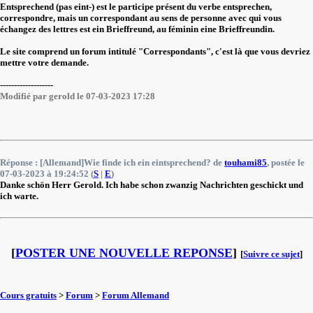
Entsprechend (pas eint-) est le participe présent du verbe entsprechen,
correspondre, mais un correspondant au sens de personne avec qui vous
échangez des lettres est ein Brieffreund, au féminin eine Brieffreundin.
Le site comprend un forum intitulé "Correspondants", c'est là que vous devriez
mettre votre demande.
-------------------
Modifié par gerold le 07-03-2023 17:28
Réponse : [Allemand]Wie finde ich ein eintsprechend? de
touhami85
, postée le
07-03-2023 à 19:24:52 (
S
|
E
)
Danke schön Herr Gerold. Ich habe schon zwanzig Nachrichten geschickt und
ich warte.
[
POSTER UNE NOUVELLE REPONSE
]
[
Suivre ce sujet
]
Cours gratuits
>
Forum
>
Forum Allemand