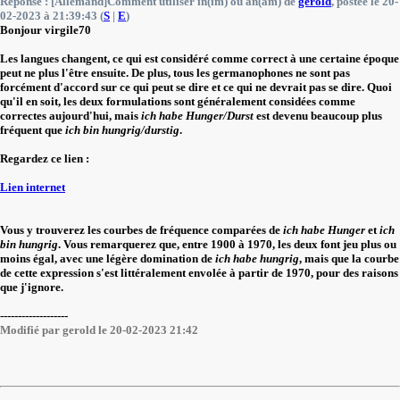
Réponse : [Allemand]Comment utiliser in(im) ou an(am) de
gerold
, postée le 20-
02-2023 à 21:39:43 (
S
|
E
)
Bonjour virgile70
Les langues changent, ce qui est considéré comme correct à une certaine époque
peut ne plus l'être ensuite. De plus, tous les germanophones ne sont pas
forcément d'accord sur ce qui peut se dire et ce qui ne devrait pas se dire. Quoi
qu'il en soit, les deux formulations sont généralement considées comme
correctes aujourd'hui, mais
ich habe Hunger/Durst
est devenu beaucoup plus
fréquent que
ich bin hungrig/durstig
.
Regardez ce lien :
Lien internet
Vous y trouverez les courbes de fréquence comparées de
ich habe Hunger
et
ich
bin hungrig
. Vous remarquerez que, entre 1900 à 1970, les deux font jeu plus ou
moins égal, avec une légère domination de
ich habe hungrig
, mais que la courbe
de cette expression s'est littéralement envolée à partir de 1970, pour des raisons
que j'ignore.
-------------------
Modifié par gerold le 20-02-2023 21:42