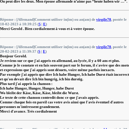
On peut dire les deux. Mon épouse allemande n’aime pas “heute haben wir …”.
Réponse : [Allemand]Comment utiliser in(im) ou an(am) de
virgile70
, postée le
18-02-2023 à 10:39:25 (
S
|
E
)
Merci Gerold . Bien cordialement à vous et à votre épouse.
Réponse : [Allemand]Comment utiliser in(im) ou an(am) de
virgile70
, postée le
20-02-2023 à 11:39:37 (
S
|
E
)
Bonjour Gerold.
Je reviens sur ce que j'ai appris en allemand, au lycée, il y a 60 ans et plus.
Comme je le constate et en fais souvent part sur le forum, il s'avère que des mots
et expressions que j'ai appris sont désuets, voire même parfois inexacts.
Par exemple j'ai appris que dire Ich habe Hunger, Ich habe Durst était incorrect
et qu'on devait dire Ich bin hungrig, ich bin durstig.
Plus tard j'ai appris la chanson :
Ich habe Hunger, Hunger, Hunger, habe Durst
Wo bleibt der Käse, Käse, Käse, bleibt die Wurst.
Le texte de cette chanson contredit donc ce que j'avais appris.
Comme chaque fois en pareil cas votre avis ainsi que l'avis éventuel d'autres
personnes m'intéressent grandement.
Merci d'avance. Très cordialement