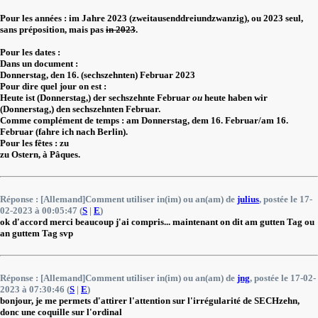
Pour les années : im Jahre 2023 (zweitausenddreiundzwanzig), ou 2023 seul,
sans préposition, mais pas
in 2023
.
Pour les dates :
Dans un document :
Donnerstag, den 16. (sechszehnten) Februar 2023
Pour dire quel jour on est :
Heute ist (Donnerstag,) der sechszehnte Februar
ou
heute haben wir
(Donnerstag,) den sechszehnten Februar.
Comme complément de temps : am Donnerstag, dem 16. Februar/am 16.
Februar (fahre ich nach Berlin).
Pour les fêtes : zu
zu Ostern, à Pâques.
Réponse : [Allemand]Comment utiliser in(im) ou an(am) de
julius
, postée le 17-
02-2023 à 00:05:47 (
S
|
E
)
ok d'accord merci beaucoup j'ai compris... maintenant on dit am gutten Tag ou
an guttem Tag svp
Réponse : [Allemand]Comment utiliser in(im) ou an(am) de
jng
, postée le 17-02-
2023 à 07:30:46 (
S
|
E
)
bonjour, je me permets d'attirer l'attention sur l'irrégularité de SECHzehn,
donc une coquille sur l'ordinal