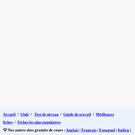
Accueil
/
Club
/
Test de niveau
/
Guide de travail
/
Meilleures
fiches
/
Fiches les plus populaires
💡 Nos autres sites gratuits de cours :
Anglais
|
Français
|
Espagnol
|
Italien
|