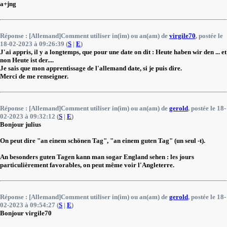
a+jng
Réponse : [Allemand]Comment utiliser in(im) ou an(am) de
virgile70
, postée le
18-02-2023 à 09:26:39 (
S
|
E
)
J'ai appris, il y a longtemps, que pour une date on dit : Heute haben wir den ... et
non Heute ist der....
Je sais que mon apprentissage de l'allemand date, si je puis dire.
Merci de me renseigner.
Réponse : [Allemand]Comment utiliser in(im) ou an(am) de
gerold
, postée le 18-
02-2023 à 09:32:12 (
S
|
E
)
Bonjour julius
On peut dire "an einem schönen Tag", "an einem guten Tag" (un seul -t).
An besonders guten Tagen kann man sogar England sehen : les jours
particulièrement favorables, on peut même voir l'Angleterre.
Réponse : [Allemand]Comment utiliser in(im) ou an(am) de
gerold
, postée le 18-
02-2023 à 09:54:27 (
S
|
E
)
Bonjour virgile70