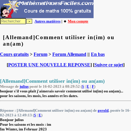
Autres matières
| 🔸
Mon compte
[Allemand]Comment utiliser in(im) ou
an(am)
Cours gratuits
>
Forum
>
Forum Allemand
||
En bas
[
POSTER UNE NOUVELLE REPONSE
] [
Suivre ce sujet
]
[Allemand]Comment utiliser in(im) ou an(am)
Message de
julius
posté le 16-02-2023 à 08:29:52 (
S
|
E
|
F
)
bonjour s'il vous plaît j'aimerais savoir comment utilisé in(im) ou an(am)...
pour les saisons, les mois, les années et les dates.
Réponse : [Allemand]Comment utiliser in(im) ou an(am) de
gerold
, postée le 16-
02-2023 à 12:49:13 (
S
|
E
)
Bonjour julius
Pour les saisons et les mois : im
Im Winter, im Februar 2023