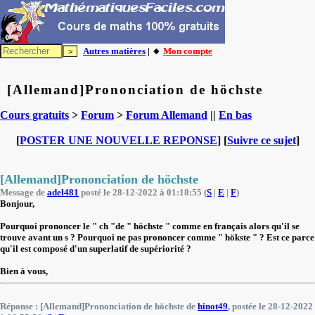
Autres matières
| 🔸
Mon compte
[Allemand]Prononciation de höchste
Cours gratuits
>
Forum
>
Forum Allemand
||
En bas
[
POSTER UNE NOUVELLE REPONSE
] [
Suivre ce sujet
]
[Allemand]Prononciation de höchste
Message de
adel481
posté le 28-12-2022 à 01:18:55 (
S
|
E
|
F
)
Bonjour,
Pourquoi prononcer le " ch "de " höchste " comme en français alors qu'il se
trouve avant un s ? Pourquoi ne pas prononcer comme " hökste " ? Est ce parce
qu'il est composé d'un superlatif de supériorité ?
Bien à vous,
Réponse : [Allemand]Prononciation de höchste de
hinot49
, postée le 28-12-2022