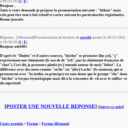
à 06:55:56 (
S
|
E
)
Bonjour ,
Suite à votre demande je propose la prononciation suivante : "hôkste" mais
cela peut être tout à fait relatif et varier suivant les particularités régiobnales.
Bonne journée.
Réponse : [Allemand]Prononciation de höchste de
gerold
, postée le 28-12-2022
à 10:56:29 (
S
|
E
)
Bonjour adel481
D'après le "Duden" et d'autres sources, "höchst" se prononce [høːçst], "ç"
représentant une chuintante (le son de de "ich", pas la chuintante française de
"chat"). Ceci dit, je prononce plutôt (et j'entends autour de moi) "hökst". La
différence avec des mots comme "sechs" ou "(der) Lachs" (le saumon), qui se
prononcent avec "ks (enfin, en principe) est sans doute que le groupe "chs" dans
"höchst" n'est pas étymologique mais dû à la rencontre de -ch avec le suffixe -st
du superlatif.
[
POSTER UNE NOUVELLE REPONSE
]
[
Suivre ce sujet
]
Cours gratuits
>
Forum
>
Forum Allemand