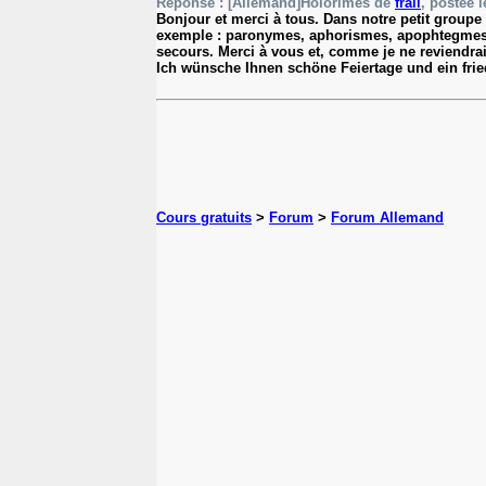
Réponse : [Allemand]Holorimes de
frall
, postée l
Bonjour et merci à tous. Dans notre petit groupe 
exemple : paronymes, aphorismes, apophtegmes ou
secours. Merci à vous et, comme je ne reviendrai
Ich wünsche Ihnen schöne Feiertage und ein frie
Cours gratuits
>
Forum
>
Forum Allemand