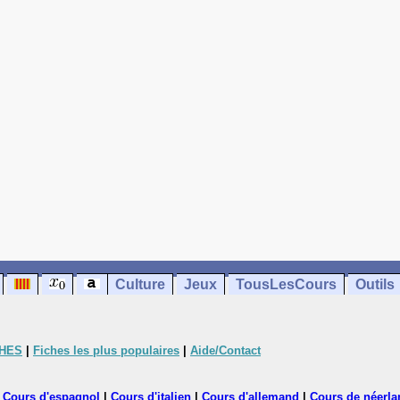
Culture
Jeux
TousLesCours
Outils
CHES
|
Fiches les plus populaires
|
Aide/Contact
|
Cours d'espagnol
|
Cours d'italien
|
Cours d'allemand
|
Cours de néerla