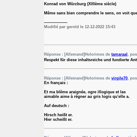
Konrad von Würzburg (XIIIème siècle)
Même sans bien comprendre le sens, on voit que 
-------------------
Modifié par gerold le 12-12-2022 15:43
Réponse : [Allemand]Holorimes de
tamaraal
, pos
Respekt für diese inhaltsreiche und fundierte An
Réponse : [Allemand]Holorimes de
virgile70
, pos
En français :
Et ma blême araignée, ogre illogique et las
aimable aime à régner au gris logis qu'elle a.
Auf deutsch :
Hirsch heißt er.
Hier scheißt er.