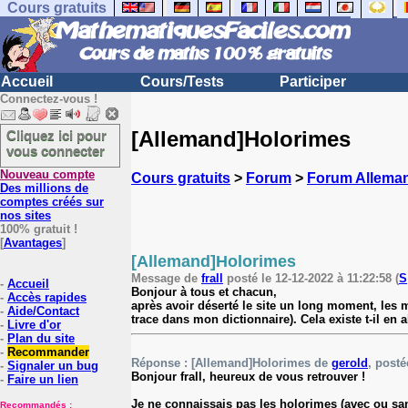
Cours gratuits
Accueil
Cours/Tests
Participer
Connectez-vous !
[Allemand]Holorimes
Cliquez ici pour
vous connecter
Nouveau compte
Cours gratuits
>
Forum
>
Forum Allema
Des millions de
comptes créés sur
nos sites
100% gratuit !
[
Avantages
]
[Allemand]Holorimes
Message de
frall
posté le 12-12-2022 à 11:22:58 (
S
-
Accueil
Bonjour à tous et chacun,
-
Accès rapides
après avoir déserté le site un long moment, les m
-
Aide/Contact
trace dans mon dictionnaire). Cela existe t-il en
-
Livre d'or
-
Plan du site
-
Recommander
Réponse : [Allemand]Holorimes de
gerold
, posté
-
Signaler un bug
Bonjour frall, heureux de vous retrouver !
-
Faire un lien
Je ne connaissais pas les holorimes (avec ou san
Recommandés :