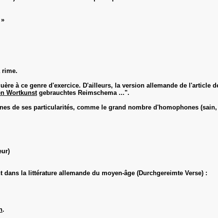
 »
a rime.
ère à ce genre d'exercice. D'ailleurs, la version allemande de l'article 
en Wortkunst
gebrauchtes Reimschema ...".
ines de ses particularités, comme le grand nombre d'homophones (sain, sai
eur)
dans la littérature allemande du moyen-âge (Durchgereimte Verse) :
n
.