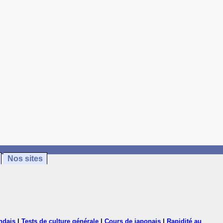
Nos sites
ndais
|
Tests de culture générale
|
Cours de japonais
|
Rapidité au