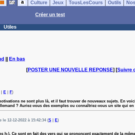
Culture
Jeux
TousLesCours
Outils
Nos
Créer un test
Utiles
nd
||
En bas
[
POSTER UNE NOUVELLE REPONSE
] [
Suivre 
|
E
|
F
)
otivations ne sont plus là, et il faut trouver de nouveaux sujets. En voi
 allemand ? Auriez-vous des exemples ou connaîtriez-vous un site qui en 
e le 12-12-2022 à 15:42:34 (
S
|
E
)
s h-). Ce sont en fait des vers qui se prononcent exactement de la même