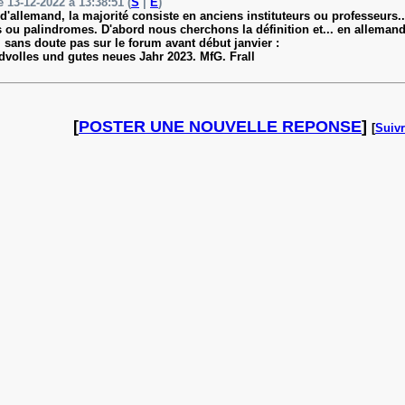
e 13-12-2022 à 13:38:51 (
S
|
E
)
d'allemand, la majorité consiste en anciens instituteurs ou professeurs..
 palindromes. D'abord nous cherchons la définition et... en allemand, 
 sans doute pas sur le forum avant début janvier :
dvolles und gutes neues Jahr 2023. MfG. Frall
[
POSTER UNE NOUVELLE REPONSE
]
[
Suivr