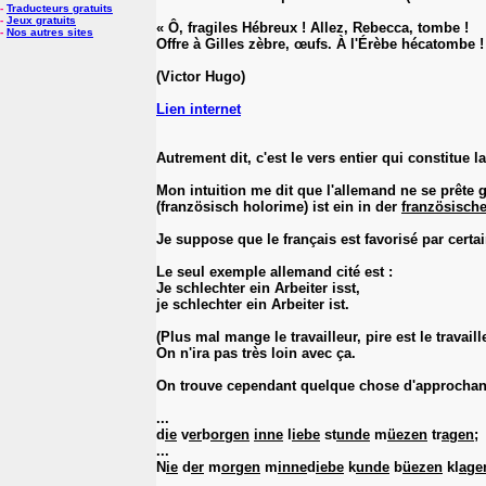
-
Traducteurs gratuits
-
Jeux gratuits
« Ô, fragiles Hébreux ! Allez, Rebecca, tombe !
-
Nos autres sites
Offre à Gilles zèbre, œufs. À l'Érèbe hécatombe !
(Victor Hugo)
Lien internet
Autrement dit, c'est le vers entier qui constitue l
Mon intuition me dit que l'allemand ne se prête gu
(französisch holorime) ist ein in der
französisch
Je suppose que le français est favorisé par certa
Le seul exemple allemand cité est :
Je schlechter ein Arbeiter isst,
je schlechter ein Arbeiter ist.
(Plus mal mange le travailleur, pire est le travaill
On n'ira pas très loin avec ça.
On trouve cependant quelque chose d'approchant 
...
d
ie
v
er
b
orgen
inne
l
iebe
st
unde
m
üezen
tr
agen
;
...
N
ie
d
er
m
orgen
m
inne
d
iebe
k
unde
b
üezen
kl
age