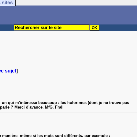
 sites
ce sujet
]
ci un qui m'intéresse beaucoup : les holorimes (dont je ne trouve pas
parle ? Merci d'avance. MfG. Frall
 manière, même si les mots sont différents, par exemple :