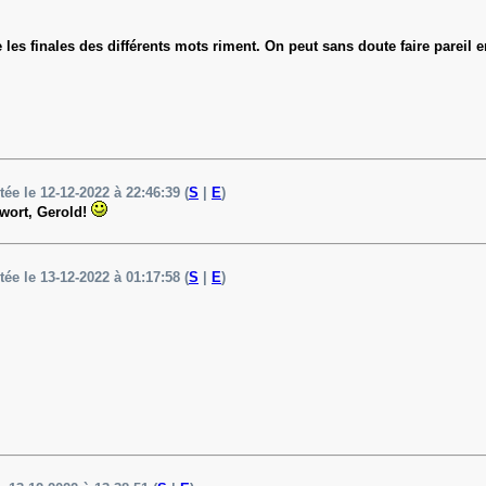
les finales des différents mots riment. On peut sans doute faire pareil
tée le 12-12-2022 à 22:46:39 (
S
|
E
)
twort, Gerold!
tée le 13-12-2022 à 01:17:58 (
S
|
E
)