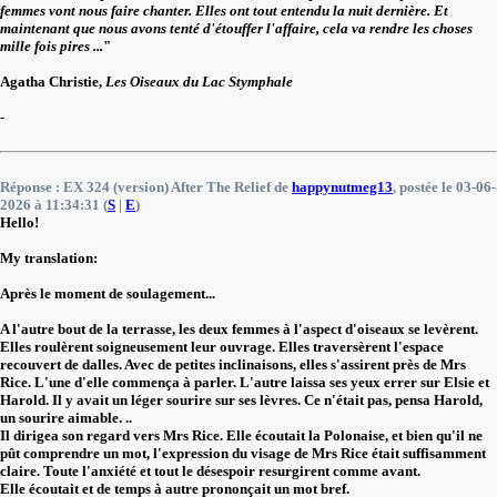
femmes vont nous faire chanter. Elles ont tout entendu la nuit dernière. Et
maintenant que nous avons tenté d'étouffer l'affaire, cela va rendre les choses
mille fois pires ...
"
Agatha Christie,
Les Oiseaux du Lac Stymphale
-
Réponse : EX 324 (version) After The Relief de
happynutmeg13
, postée le 03-06-
2026 à 11:34:31 (
S
|
E
)
Hello!
My translation:
Après le moment de soulagement...
A l'autre bout de la terrasse, les deux femmes à l'aspect d'oiseaux se levèrent.
Elles roulèrent soigneusement leur ouvrage. Elles traversèrent l'espace
recouvert de dalles. Avec de petites inclinaisons, elles s'assirent près de Mrs
Rice. L'une d'elle commença à parler. L'autre laissa ses yeux errer sur Elsie et
Harold. Il y avait un léger sourire sur ses lèvres. Ce n'était pas, pensa Harold,
un sourire aimable. ..
Il dirigea son regard vers Mrs Rice. Elle écoutait la Polonaise, et bien qu'il ne
pût comprendre un mot, l'expression du visage de Mrs Rice était suffisamment
claire. Toute l'anxiété et tout le désespoir resurgirent comme avant.
Elle écoutait et de temps à autre prononçait un mot bref.