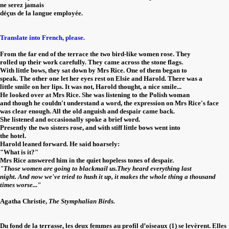
ne serez jamais
déçus de la langue employée.
Translate into French, please.
From the far end of the terrace the two bird-like women rose. They
rolled up their work carefully. They came across the stone flags.
With little bows, they sat down by Mrs Rice. One of them began to
speak. The other one let her eyes rest on Elsie and Harold. There was a
little smile on her lips. It was not, Harold thought, a nice smile...
He looked over at Mrs Rice. She was listening to the Polish woman
and though he couldn't understand a word, the expression on Mrs Rice's face
was clear enough. All the old anguish and despair came back.
She listened and occasionally spoke a brief word.
Presently the two sisters rose, and with stiff little bows went into
the hotel.
Harold leaned forward. He said hoarsely:
"What is it?"
Mrs Rice answered him in the quiet hopeless tones of despair.
"Those women are going to blackmail us.They heard everything last
night. And now we've tried to hush it up, it makes the whole thing a thousand
times worse..."
Agatha Christie,
The Stymphalian Birds.
Du fond de la terrasse, les deux femmes au profil d’oiseaux (1) se levèrent. Elles