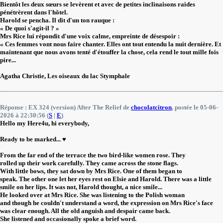
Bientôt les deux sœurs se levèrent et avec de petites inclinaisons raides
pénétrèrent dans l'hôtel.
Harold se pencha. Il dit d'un ton rauque :
« De quoi s'agit-il ? »
Mrs Rice lui répondit d'une voix calme, empreinte de désespoir :
« Ces femmes vont nous faire chanter. Elles ont tout entendu la nuit dernière. Et
maintenant que nous avons tenté d'étouffer la chose, cela rend le tout mille fois
pire...
Agatha Christie, Les oiseaux du lac Stymphale
Réponse : EX 324 (version) After The Relief de
chocolatcitron
, postée le 05-06-
2026 à 22:30:56 (
S
|
E
)
Hello my Here4u, hi everybody,
Ready to be marked... ♥️
From the far end of the terrace the two bird-like women rose. They
rolled up their work carefully. They came across the stone flags.
With little bows, they sat down by Mrs Rice. One of them began to
speak. The other one let her eyes rest on Elsie and Harold. There was a little
smile on her lips. It was not, Harold thought, a nice smile...
He looked over at Mrs Rice. She was listening to the Polish woman
and though he couldn't understand a word, the expression on Mrs Rice's face
was clear enough. All the old anguish and despair came back.
She listened and occasionally spoke a brief word.