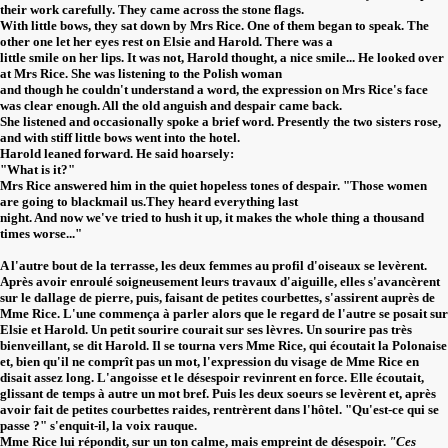
their work carefully. They came across the stone flags.
With little bows, they sat down by Mrs Rice. One of them began to speak. The
other one let her eyes rest on Elsie and Harold. There was a
little smile on her lips. It was not, Harold thought, a nice smile... He looked over
at Mrs Rice. She was listening to the Polish woman
and though he couldn't understand a word, the expression on Mrs Rice's face
was clear enough. All the old anguish and despair came back.
She listened and occasionally spoke a brief word. Presently the two sisters rose,
and with stiff little bows went into the hotel.
Harold leaned forward. He said hoarsely:
"What is it?"
Mrs Rice answered him in the quiet hopeless tones of despair. "Those women
are going to blackmail us.They heard everything last
night. And now we've tried to hush it up, it makes the whole thing a thousand
times worse..."
A l'autre bout de la terrasse, les deux femmes au profil d'oiseaux se levèrent.
Après avoir enroulé soigneusement leurs travaux d'aiguille, elles s'avancèrent
sur le dallage de pierre, puis, faisant de petites courbettes, s'assirent auprès de
Mme Rice. L'une commença à parler alors que le regard de l'autre se posait sur
Elsie et Harold. Un petit sourire courait sur ses lèvres. Un sourire pas très
bienveillant, se dit Harold. Il se tourna vers Mme Rice, qui écoutait la Polonaise
et, bien qu'il ne comprît pas un mot, l'expression du visage de Mme Rice en
disait assez long. L'angoisse et le désespoir revinrent en force. Elle écoutait,
glissant de temps à autre un mot bref. Puis les deux soeurs se levèrent et, après
avoir fait de petites courbettes raides, rentrèrent dans l'hôtel. "Qu'est-ce qui se
passe ?" s'enquit-il, la voix rauque.
Mme Rice lui répondit, sur un ton calme, mais empreint de désespoir.
"Ces