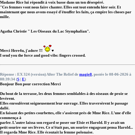
Madame Rice lui répondit à voix basse dans un ton désespéré.
"Ces femmes vont nous faire chanter. Elles ont tout entendu hier soir. Et
maintenant que nous avons essayé d'étouffer les faits, ça empire les choses par
mille.
Agatha Christie " Les Oiseaux du Lac Stymphalian".
Merci Here4u, j'adore !!!
♥️
I send you the force and good vibs: fingers crossed.
Réponse : EX 324 (version) After The Relief de
magie8
, postée le 08-06-2026 à
08:39:34 (
S
|
E
)
Bonjour Bon pour correction Merci
Du bout de la terrasse, les deux femmes semblables à des oiseaux de proie se
levèrent.
Elles enroulèrent soigneusement leur ouvrage. Elles traversèrent le passage
dallé.
En faisant des petites courbettes, elle s’assirent près de Mme Rice. L’une d’elle
commença à
parler. L’autre laissa son regard se poser sur Elsie et Harold. Il y avait un
petit sourire sur ses lèvres. Ce n’était pas, un sourire engageant pensa Harold...
Il regarda Mme Rice. Elle écoutait la femme polonaise.