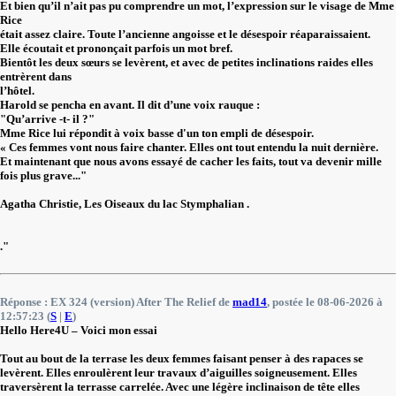
Et bien qu’il n’ait pas pu comprendre un mot, l’expression sur le visage de Mme
Rice
était assez claire. Toute l’ancienne angoisse et le désespoir réaparaissaient.
Elle écoutait et prononçait parfois un mot bref.
Bientôt les deux sœurs se levèrent, et avec de petites inclinations raides elles
entrèrent dans
l’hôtel.
Harold se pencha en avant. Il dit d’une voix rauque :
"Qu’arrive -t- il ?"
Mme Rice lui répondit à voix basse d'un ton empli de désespoir.
« Ces femmes vont nous faire chanter. Elles ont tout entendu la nuit dernière.
Et maintenant que nous avons essayé de cacher les faits, tout va devenir mille
fois plus grave..."
Agatha Christie, Les Oiseaux du lac Stymphalian .
."
Réponse : EX 324 (version) After The Relief de
mad14
, postée le 08-06-2026 à
12:57:23 (
S
|
E
)
Hello Here4U – Voici mon essai
Tout au bout de la terrase les deux femmes faisant penser à des rapaces se
levèrent. Elles enroulèrent leur travaux d’aiguilles soigneusement. Elles
traversèrent la terrasse carrelée. Avec une légère inclinaison de tête elles