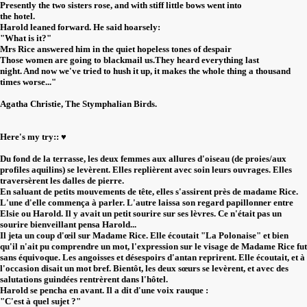
Presently the two sisters rose, and with stiff little bows went into
the hotel.
Harold leaned forward. He said hoarsely:
"What is it?"
Mrs Rice answered him in the quiet hopeless tones of despair
Those women are going to blackmail us.They heard everything last
night. And now we've tried to hush it up, it makes the whole thing a thousand
times worse..."
Agatha Christie, The Stymphalian Birds.
Here's my try:: ♥️
Du fond de la terrasse, les deux femmes aux allures d'oiseau (de proies/aux
profiles aquilins) se levèrent. Elles replièrent avec soin leurs ouvrages. Elles
traversèrent les dalles de pierre.
En saluant de petits mouvements de tête, elles s'assirent près de madame Rice.
L'une d'elle commença à parler. L'autre laissa son regard papillonner entre
Elsie ou Harold. Il y avait un petit sourire sur ses lèvres. Ce n'était pas un
sourire bienveillant pensa Harold...
Il jeta un coup d'œil sur Madame Rice. Elle écoutait "La Polonaise" et bien
qu'il n'ait pu comprendre un mot, l'expression sur le visage de Madame Rice fut
sans équivoque. Les angoisses et désespoirs d'antan reprirent. Elle écoutait, et à
l'occasion disait un mot bref. Bientôt, les deux sœurs se levèrent, et avec des
salutations guindées rentrèrent dans l'hôtel.
Harold se pencha en avant. Il a dit d'une voix rauque :
"C'est à quel sujet ?"