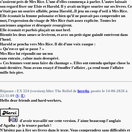
s’assirent près de Mrs Rice. L’une d’elles commença à parler. L’autre laissait
son regard fixer sur Elsie et Harold. Il y avait un léger sourire sur ses lèvres. Ce
n’était pas un sourire affable, pensa Harold...Il jeta un coup d’oeil à Mrs Rice.
Elle écoutait la femme polonaise et bien qu’il ne pouvait pas comprendre un
mot, l’expression du visage de Mrs Rice était assez explicite. Toutes les
anciennes angoisse et désespoir resurgirent.
Elle écoutait et parfois plaçait un mot bref.
Bientôt les deux sœurs se levèrent, et avec un petit signe guindé entrèrent dans
l’hotel.
Harold se pencha vers Mrs Rice. Il dit d’une voix rauque :
« Qu’est-ce qui se passe ? »
Mrs Rice lui répondit sur un ton
sans entrain , calme mais desespéré.
« Ces femmes vont nous faire du chantage ». Elles ont entendu quelque chose la
nuit dernière. Nous avons essayé d’étouffer l’affaire , ça rend toute l’affaire
mille fois pire.
Réponse : EX 324 (version) After The Relief de
here4u
, postée le 14-06-2026 à
22:11:09 (
S
|
E
)
Hello dear friends and hard-workers,
d'avoir travaillé sur cette version. J'aime beaucoup l'anglais
d'Agatha : je le trouve parfait !
N'hésitez pas à lire ses livres dans le texte. Vous comprendrez sans difficultés et