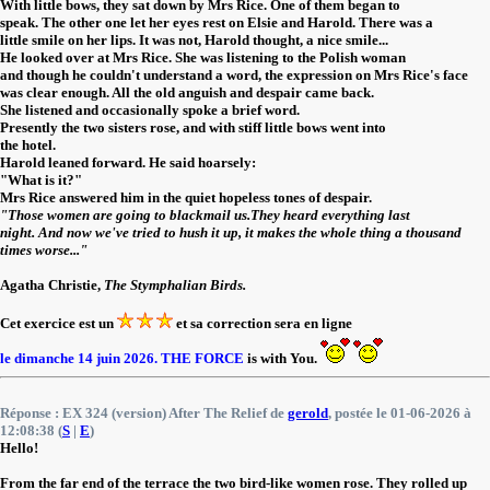
With little bows, they sat down by Mrs Rice. One of them began to
speak. The other one let her eyes rest on Elsie and Harold. There was a
little smile on her lips. It was not, Harold thought, a nice smile...
He looked over at Mrs Rice. She was listening to the Polish woman
and though he couldn't understand a word, the expression on Mrs Rice's face
was clear enough. All the old anguish and despair came back.
She listened and occasionally spoke a brief word.
Presently the two sisters rose, and with stiff little bows went into
the hotel.
Harold leaned forward. He said hoarsely:
"What is it?"
Mrs Rice answered him in the quiet hopeless tones of despair.
"Those women are going to blackmail us.They heard everything last
night. And now we've tried to hush it up, it makes the whole thing a thousand
times worse..."
Agatha Christie,
The Stymphalian Birds.
Cet exercice est un
et sa correction sera en ligne
le dimanche 14 juin 2026.
THE FORCE
is with You.
Réponse : EX 324 (version) After The Relief de
gerold
, postée le 01-06-2026 à
12:08:38 (
S
|
E
)
Hello!
From the far end of the terrace the two bird-like women rose. They rolled up