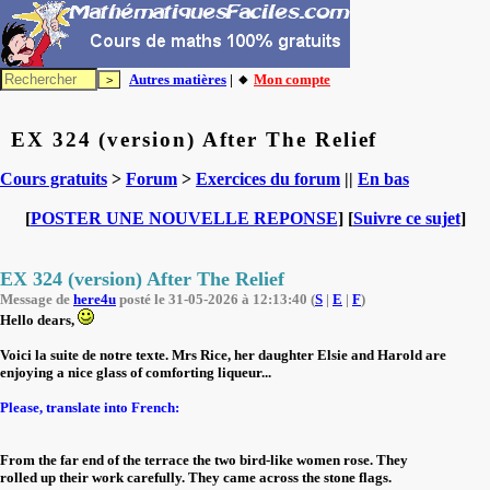
Autres matières
| 🔸
Mon compte
EX 324 (version) After The Relief
Cours gratuits
>
Forum
>
Exercices du forum
||
En bas
[
POSTER UNE NOUVELLE REPONSE
] [
Suivre ce sujet
]
EX 324 (version) After The Relief
Message de
here4u
posté le 31-05-2026 à 12:13:40 (
S
|
E
|
F
)
Hello dears,
Voici la suite de notre texte. Mrs Rice, her daughter Elsie and Harold are
enjoying a nice glass of comforting liqueur...
Please, translate into French:
From the far end of the terrace the two bird-like women rose. They
rolled up their work carefully. They came across the stone flags.