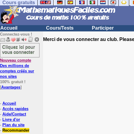
Cours gratuits
Accueil
Cours/Tests
Participer
Connectez-vous !
Merci de vous connecter au club. Please 
Cliquez ici pour
vous connecter
Nouveau compte
Des millions de
comptes créés sur
nos sites
100% gratuit !
[
Avantages
]
-
Accueil
-
Accès rapides
-
Aide/Contact
-
Livre d'or
-
Plan du site
-
Recommander