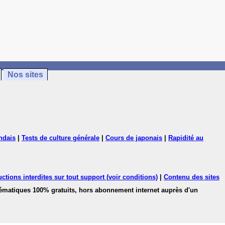
Nos sites
ndais
|
Tests de culture générale
|
Cours de japonais
|
Rapidité au
ctions interdites sur tout support (voir conditions)
|
Contenu des sites
hématiques 100% gratuits, hors abonnement internet auprès d'un