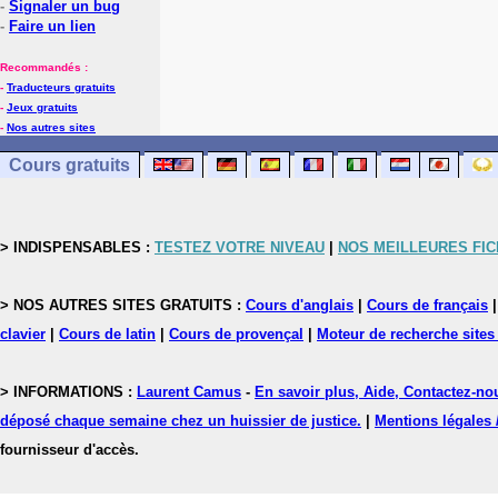
-
Signaler un bug
-
Faire un lien
Recommandés :
-
Traducteurs gratuits
-
Jeux gratuits
-
Nos autres sites
Cours gratuits
> INDISPENSABLES :
TESTEZ VOTRE NIVEAU
|
NOS MEILLEURES FI
> NOS AUTRES SITES GRATUITS :
Cours d'anglais
|
Cours de français
clavier
|
Cours de latin
|
Cours de provençal
|
Moteur de recherche sites
> INFORMATIONS :
Laurent Camus
-
En savoir plus, Aide, Contactez-no
déposé chaque semaine chez un huissier de justice.
|
Mentions légales 
fournisseur d'accès.