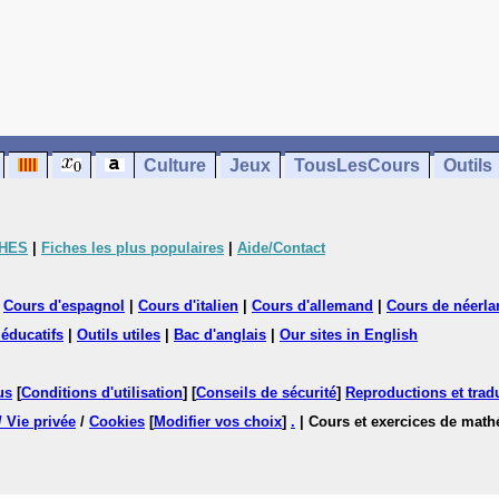
Culture
Jeux
TousLesCours
Outils
CHES
|
Fiches les plus populaires
|
Aide/Contact
|
Cours d'espagnol
|
Cours d'italien
|
Cours d'allemand
|
Cours de néerla
 éducatifs
|
Outils utiles
|
Bac d'anglais
|
Our sites in English
us
[
Conditions d'utilisation
] [
Conseils de sécurité
]
Reproductions et tradu
/ Vie privée
/
Cookies
[
Modifier vos choix
]
.
| Cours et exercices de mat