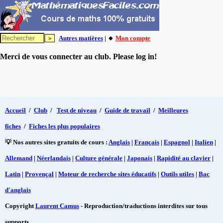
Autres matières
| 🔸
Mon compte
Merci de vous connecter au club. Please log in!
Accueil
/
Club
/
Test de niveau
/
Guide de travail
/
Meilleures
fiches
/
Fiches les plus populaires
💡 Nos autres sites gratuits de cours :
Anglais
|
Français
|
Espagnol
|
Italien
|
Allemand
|
Néerlandais
|
Culture générale
|
Japonais
|
Rapidité au clavier
|
Latin
|
Provençal
|
Moteur de recherche sites éducatifs
|
Outils utiles
|
Bac
d'anglais
Copyright
Laurent Camus
- Reproduction/traductions interdites sur tous
supports