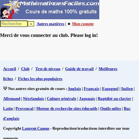
Autres matières
| 🔸
Mon compte
Merci de vous connecter au club. Please log in!
Accueil
/
Club
/
Test de niveau
/
Guide de travail
/
Meilleures
fiches
/
Fiches les plus populaires
💡 Nos autres sites gratuits de cours :
Anglais
|
Français
|
Espagnol
|
Italien
|
Allemand
|
Néerlandais
|
Culture générale
|
Japonais
|
Rapidité au clavier
|
Latin
|
Provençal
|
Moteur de recherche sites éducatifs
|
Outils utiles
|
Bac
d'anglais
Copyright
Laurent Camus
- Reproduction/traductions interdites sur tous
supports