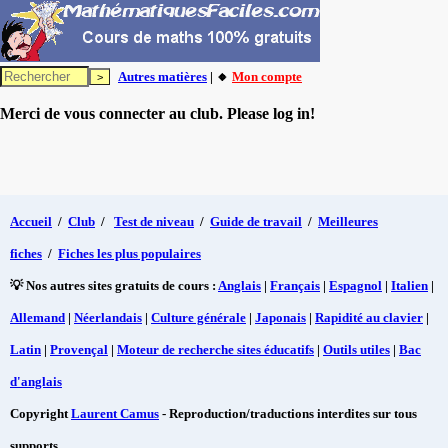
Autres matières
| 🔸
Mon compte
Merci de vous connecter au club. Please log in!
Accueil
/
Club
/
Test de niveau
/
Guide de travail
/
Meilleures
fiches
/
Fiches les plus populaires
💡 Nos autres sites gratuits de cours :
Anglais
|
Français
|
Espagnol
|
Italien
|
Allemand
|
Néerlandais
|
Culture générale
|
Japonais
|
Rapidité au clavier
|
Latin
|
Provençal
|
Moteur de recherche sites éducatifs
|
Outils utiles
|
Bac
d'anglais
Copyright
Laurent Camus
- Reproduction/traductions interdites sur tous
supports