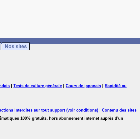
Nos sites
ndais
|
Tests de culture générale
|
Cours de japonais
|
Rapidité au
ctions interdites sur tout support (voir conditions)
|
Contenu des sites
hématiques 100% gratuits, hors abonnement internet auprès d'un