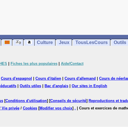
Culture
Jeux
TousLesCours
Outils
CHES
|
Fiches les plus populaires
|
Aide/Contact
|
Cours d'espagnol
|
Cours d'italien
|
Cours d'allemand
|
Cours de néerla
 éducatifs
|
Outils utiles
|
Bac d'anglais
|
Our sites in English
us
[
Conditions d'utilisation
] [
Conseils de sécurité
]
Reproductions et tradu
/ Vie privée
/
Cookies
[
Modifier vos choix
]
.
| Cours et exercices de mat