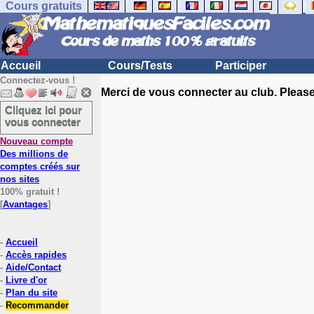
Cours gratuits
Accueil
Cours/Tests
Participer
Connectez-vous !
Merci de vous connecter au club. Please 
Cliquez ici pour
vous connecter
Nouveau compte
Des millions de
comptes créés sur
nos sites
100% gratuit !
[
Avantages
]
-
Accueil
-
Accès rapides
-
Aide/Contact
-
Livre d'or
-
Plan du site
-
Recommander