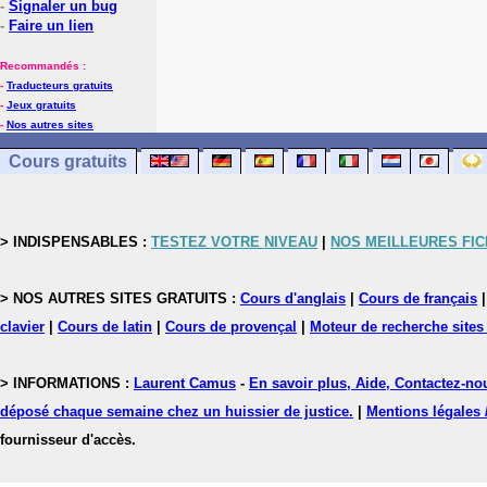
-
Signaler un bug
-
Faire un lien
Recommandés :
-
Traducteurs gratuits
-
Jeux gratuits
-
Nos autres sites
Cours gratuits
> INDISPENSABLES :
TESTEZ VOTRE NIVEAU
|
NOS MEILLEURES FI
> NOS AUTRES SITES GRATUITS :
Cours d'anglais
|
Cours de français
clavier
|
Cours de latin
|
Cours de provençal
|
Moteur de recherche sites
> INFORMATIONS :
Laurent Camus
-
En savoir plus, Aide, Contactez-no
déposé chaque semaine chez un huissier de justice.
|
Mentions légales 
fournisseur d'accès.