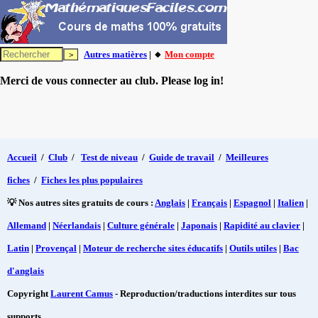
Autres matières
| 🔸
Mon compte
Merci de vous connecter au club. Please log in!
Accueil
/
Club
/
Test de niveau
/
Guide de travail
/
Meilleures
fiches
/
Fiches les plus populaires
💡 Nos autres sites gratuits de cours :
Anglais
|
Français
|
Espagnol
|
Italien
|
Allemand
|
Néerlandais
|
Culture générale
|
Japonais
|
Rapidité au clavier
|
Latin
|
Provençal
|
Moteur de recherche sites éducatifs
|
Outils utiles
|
Bac
d'anglais
Copyright
Laurent Camus
- Reproduction/traductions interdites sur tous
supports