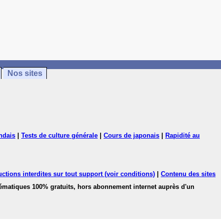
Nos sites
ndais
|
Tests de culture générale
|
Cours de japonais
|
Rapidité au
ctions interdites sur tout support (voir conditions)
|
Contenu des sites
hématiques 100% gratuits, hors abonnement internet auprès d'un