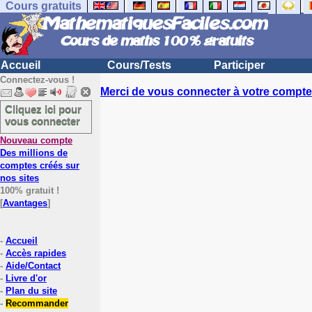
Cours gratuits
Accueil
Cours/Tests
Participer
Connectez-vous !
Merci de vous connecter à votre compte.
Cliquez ici pour
vous connecter
Nouveau compte
Des millions de
comptes créés sur
nos sites
100% gratuit !
[
Avantages
]
-
Accueil
-
Accès rapides
-
Aide/Contact
-
Livre d'or
-
Plan du site
-
Recommander