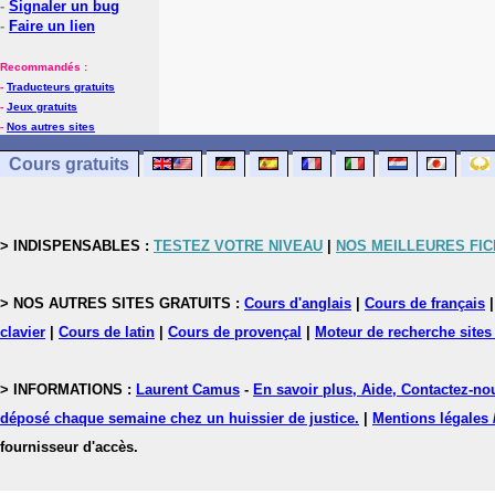
-
Signaler un bug
-
Faire un lien
Recommandés :
-
Traducteurs gratuits
-
Jeux gratuits
-
Nos autres sites
Cours gratuits
> INDISPENSABLES :
TESTEZ VOTRE NIVEAU
|
NOS MEILLEURES FI
> NOS AUTRES SITES GRATUITS :
Cours d'anglais
|
Cours de français
clavier
|
Cours de latin
|
Cours de provençal
|
Moteur de recherche sites
> INFORMATIONS :
Laurent Camus
-
En savoir plus, Aide, Contactez-no
déposé chaque semaine chez un huissier de justice.
|
Mentions légales 
fournisseur d'accès.