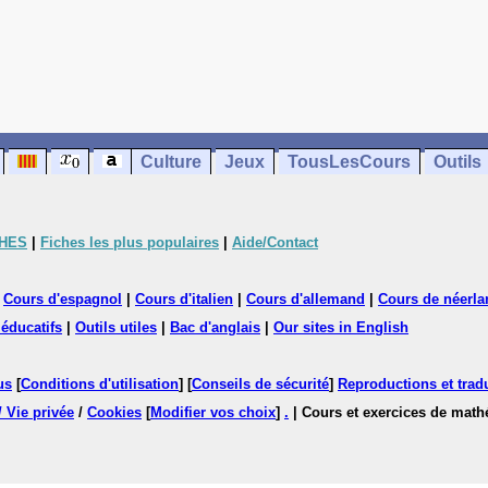
Culture
Jeux
TousLesCours
Outils
CHES
|
Fiches les plus populaires
|
Aide/Contact
|
Cours d'espagnol
|
Cours d'italien
|
Cours d'allemand
|
Cours de néerla
 éducatifs
|
Outils utiles
|
Bac d'anglais
|
Our sites in English
us
[
Conditions d'utilisation
] [
Conseils de sécurité
]
Reproductions et tradu
/ Vie privée
/
Cookies
[
Modifier vos choix
]
.
| Cours et exercices de mat