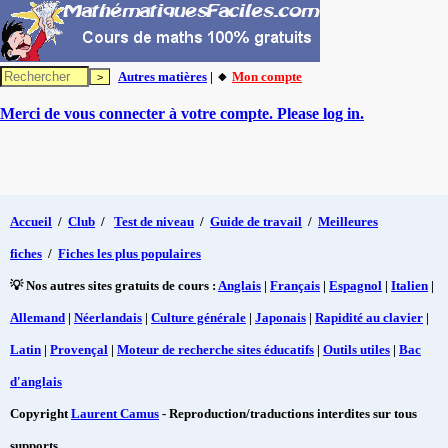
Autres matières
| 🔸
Mon compte
Merci de vous connecter à votre compte. Please log in.
Accueil
/
Club
/
Test de niveau
/
Guide de travail
/
Meilleures
fiches
/
Fiches les plus populaires
💡 Nos autres sites gratuits de cours :
Anglais
|
Français
|
Espagnol
|
Italien
|
Allemand
|
Néerlandais
|
Culture générale
|
Japonais
|
Rapidité au clavier
|
Latin
|
Provençal
|
Moteur de recherche sites éducatifs
|
Outils utiles
|
Bac
d'anglais
Copyright
Laurent Camus
- Reproduction/traductions interdites sur tous
supports