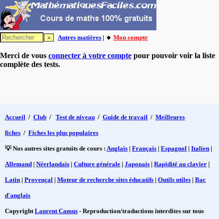
Autres matières
| 🔸
Mon compte
Merci de vous
connecter à votre compte
pour pouvoir voir la liste
complète des tests.
Accueil
/
Club
/
Test de niveau
/
Guide de travail
/
Meilleures
fiches
/
Fiches les plus populaires
💡 Nos autres sites gratuits de cours :
Anglais
|
Français
|
Espagnol
|
Italien
|
Allemand
|
Néerlandais
|
Culture générale
|
Japonais
|
Rapidité au clavier
|
Latin
|
Provençal
|
Moteur de recherche sites éducatifs
|
Outils utiles
|
Bac
d'anglais
Copyright
Laurent Camus
- Reproduction/traductions interdites sur tous