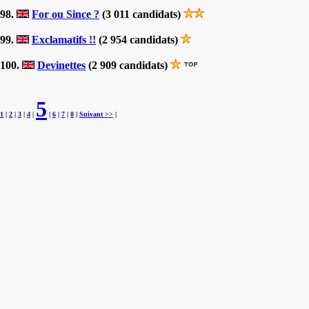
98.
For ou Since ?
(3 011 candidats)
99.
Exclamatifs !!
(2 954 candidats)
100.
Devinettes
(2 909 candidats)
5
1
|
2
|
3
|
4
|
|
6
|
7
|
8
|
Suivant >>
|