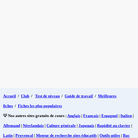
Accueil
/
Club
/
Test de niveau
/
Guide de travail
/
Meilleures
fiches
/
Fiches les plus populaires
💡 Nos autres sites gratuits de cours :
Anglais
|
Français
|
Espagnol
|
Italien
|
Allemand
|
Néerlandais
|
Culture générale
|
Japonais
|
Rapidité au clavier
|
Latin
|
Provençal
|
Moteur de recherche sites éducatifs
|
Outils utiles
|
Bac