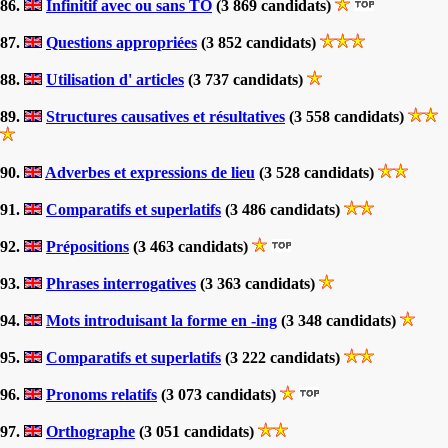
86.
Infinitif avec ou sans TO
(3 869 candidats)
87.
Questions appropriées
(3 852 candidats)
88.
Utilisation d' articles
(3 737 candidats)
89.
Structures causatives et résultatives
(3 558 candidats)
90.
Adverbes et expressions de lieu
(3 528 candidats)
91.
Comparatifs et superlatifs
(3 486 candidats)
92.
Prépositions
(3 463 candidats)
93.
Phrases interrogatives
(3 363 candidats)
94.
Mots introduisant la forme en -ing
(3 348 candidats)
95.
Comparatifs et superlatifs
(3 222 candidats)
96.
Pronoms relatifs
(3 073 candidats)
97.
Orthographe
(3 051 candidats)