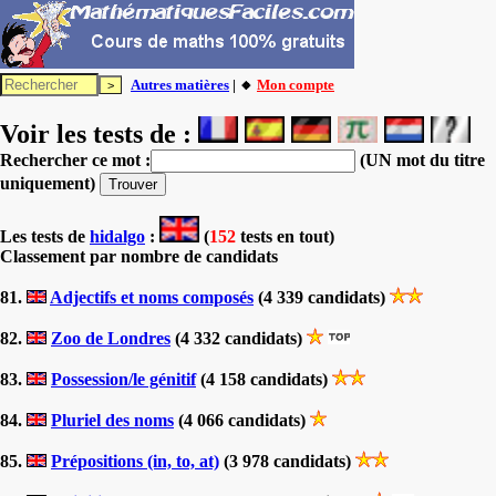
Autres matières
| 🔸
Mon compte
Voir les tests de :
Rechercher ce mot :
(UN mot du titre
uniquement)
Les tests
de
hidalgo
:
(
152
tests en tout)
Classement par nombre de candidats
81.
Adjectifs et noms composés
(4 339 candidats)
82.
Zoo de Londres
(4 332 candidats)
83.
Possession/le génitif
(4 158 candidats)
84.
Pluriel des noms
(4 066 candidats)
85.
Prépositions (in, to, at)
(3 978 candidats)