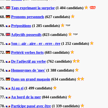
67.
Tags exprimant la surprise
(1 404 candidats)
68.
Pronoms personnels
(627 candidats)
69.
Prépositions
(1 285 candidats)
70.
Adjectifs possessifs
(823 candidats)
71.
Son : -air - aire - er - erre - ère
(1 252 candidats)
72.
Prétérit verbes forts
(683 candidats)
73.
De l'adjectif au verbe
(762 candidats)
74.
Homonymes de 'mes'
(1 388 candidats)
75.
Dans un grand magasin
(634 candidats)
76.
Ai ou ei
(1 499 candidats)
77.
Au bord de la mer
(844 candidats)
78.
Participe passé avec être
(1 339 candidats)