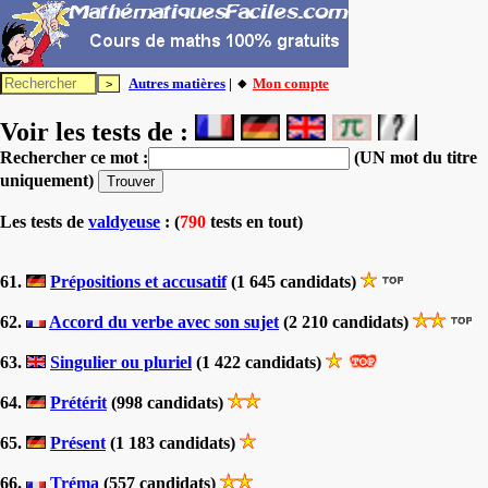
Autres matières
| 🔸
Mon compte
Voir les tests de :
Rechercher ce mot :
(UN mot du titre
uniquement)
Les tests
de
valdyeuse
: (
790
tests en tout)
61.
Prépositions et accusatif
(1 645 candidats)
62.
Accord du verbe avec son sujet
(2 210 candidats)
63.
Singulier ou pluriel
(1 422 candidats)
64.
Prétérit
(998 candidats)
65.
Présent
(1 183 candidats)
66.
Tréma
(557 candidats)