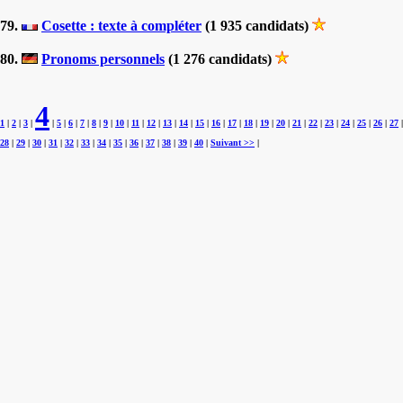
79.
Cosette : texte à compléter
(1 935 candidats)
80.
Pronoms personnels
(1 276 candidats)
4
1
|
2
|
3
|
|
5
|
6
|
7
|
8
|
9
|
10
|
11
|
12
|
13
|
14
|
15
|
16
|
17
|
18
|
19
|
20
|
21
|
22
|
23
|
24
|
25
|
26
|
27
|
28
|
29
|
30
|
31
|
32
|
33
|
34
|
35
|
36
|
37
|
38
|
39
|
40
|
Suivant >>
|