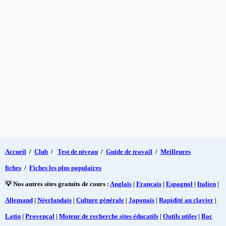
Accueil
/
Club
/
Test de niveau
/
Guide de travail
/
Meilleures
fiches
/
Fiches les plus populaires
💡 Nos autres sites gratuits de cours :
Anglais
|
Français
|
Espagnol
|
Italien
|
Allemand
|
Néerlandais
|
Culture générale
|
Japonais
|
Rapidité au clavier
|
Latin
|
Provençal
|
Moteur de recherche sites éducatifs
|
Outils utiles
|
Bac