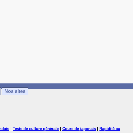
Nos sites
ndais
|
Tests de culture générale
|
Cours de japonais
|
Rapidité au