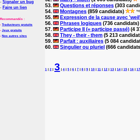
-
Signaler un bug
53.
Questions et réponses
(303 candi
-
Faire un lien
54.
Montagnes
(859 candidats)
55.
Expression de la cause avec 'weil
Recommandés :
56.
Phrases logiques
(736 candidats
-
Traducteurs gratuits
57.
Participe II (= participe passé)
(4 3
-
Jeux gratuits
58.
They - their - them
(5 213 candida
-
Nos autres sites
59.
Parfait : auxiliaires
(5 084 candida
60.
Singulier ou pluriel
(666 candidat
3
1
|
2
|
|
4
|
5
|
6
|
7
|
8
|
9
|
10
|
11
|
12
|
13
|
14
|
15
|
16
|
1