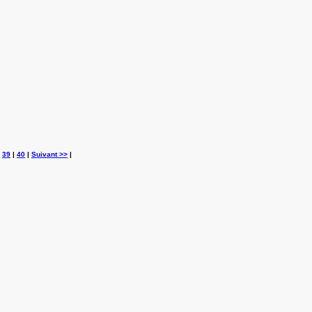
|
39
|
40
|
Suivant >>
|