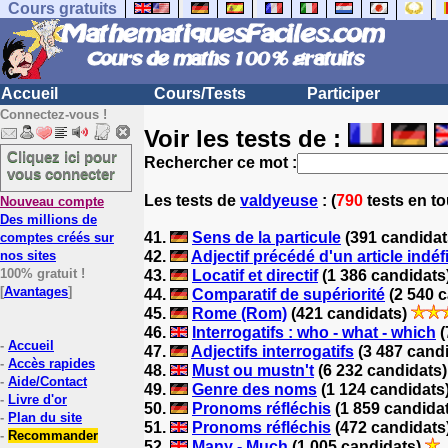
Cours gratuits
Accueil
Cours/Tests
Participer
Connectez-vous !
Voir les tests de :
Cliquez ici pour
Rechercher ce mot :
vous connecter
Les tests
de
valdyeuse
: (
790
tests en to
Nouveau compte
Des millions de
41.
Sens de la particule
(391 candida
comptes créés sur
nos sites
42.
Adjectif précédé d'un article indéf
100% gratuit !
43.
Locatif et directif
(1 386 candidats
[
Avantages
]
44.
Comparatif de supériorité
(2 540 
45.
Rome (Rom)
(421 candidats)
46.
Interrogatifs : who - what - which
(
-
Accueil
47.
Adjectifs interrogatifs
(3 487 cand
-
Accès rapides
48.
Must ou mustn't
(6 232 candidats
-
Aide/Contact
49.
Genre des noms
(1 124 candidats
-
Livre d'or
50.
Pronoms réfléchis
(1 859 candida
-
Plan du site
51.
Pronoms réfléchis
(472 candidats
-
Recommander
52.
Many - Much
(1 005 candidats)