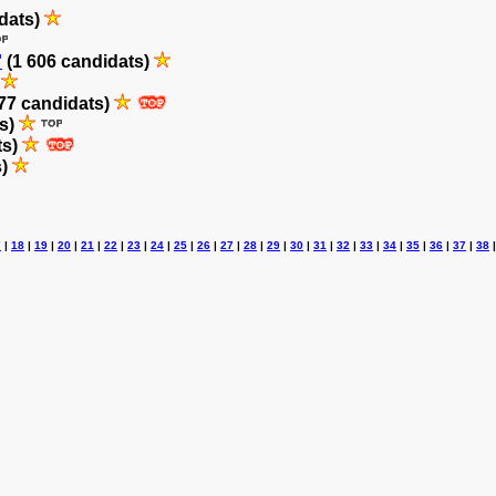
dats)
'
(1 606 candidats)
)
77 candidats)
ts)
ts)
s)
7
|
18
|
19
|
20
|
21
|
22
|
23
|
24
|
25
|
26
|
27
|
28
|
29
|
30
|
31
|
32
|
33
|
34
|
35
|
36
|
37
|
38