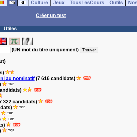
Culture
Jeux
TousLesCours
Outils
Nos
Créer un test
Utiles
(UN mot du titre uniquement)
ut)
ts)
ini au nominatif
(7 616 candidats)
)
candidats)
7 322 candidats)
idats)
)
)
ts)
)