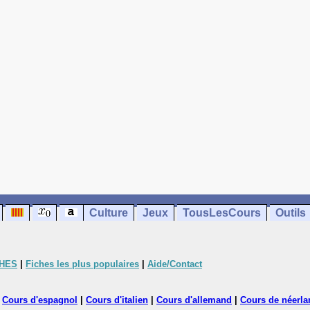
Culture
Jeux
TousLesCours
Outils
CHES
|
Fiches les plus populaires
|
Aide/Contact
|
Cours d'espagnol
|
Cours d'italien
|
Cours d'allemand
|
Cours de néerla