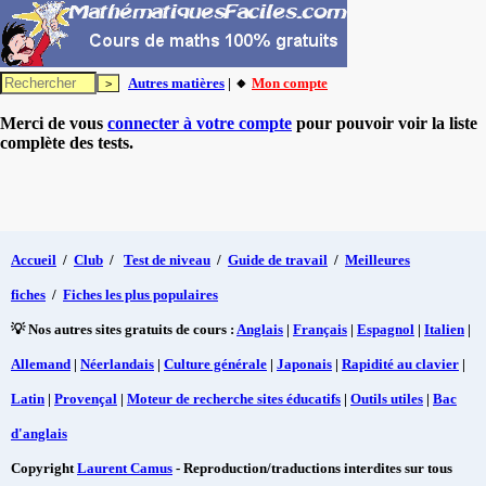
Autres matières
| 🔸
Mon compte
Merci de vous
connecter à votre compte
pour pouvoir voir la liste
complète des tests.
Accueil
/
Club
/
Test de niveau
/
Guide de travail
/
Meilleures
fiches
/
Fiches les plus populaires
💡 Nos autres sites gratuits de cours :
Anglais
|
Français
|
Espagnol
|
Italien
|
Allemand
|
Néerlandais
|
Culture générale
|
Japonais
|
Rapidité au clavier
|
Latin
|
Provençal
|
Moteur de recherche sites éducatifs
|
Outils utiles
|
Bac
d'anglais
Copyright
Laurent Camus
- Reproduction/traductions interdites sur tous