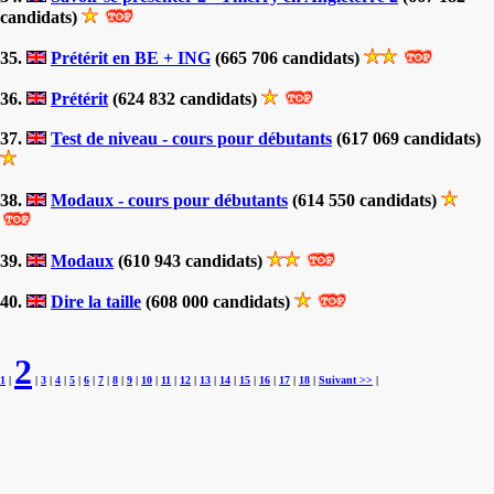
candidats)
35.
Prétérit en BE + ING
(665 706 candidats)
36.
Prétérit
(624 832 candidats)
37.
Test de niveau - cours pour débutants
(617 069 candidats)
38.
Modaux - cours pour débutants
(614 550 candidats)
39.
Modaux
(610 943 candidats)
40.
Dire la taille
(608 000 candidats)
2
1
|
|
3
|
4
|
5
|
6
|
7
|
8
|
9
|
10
|
11
|
12
|
13
|
14
|
15
|
16
|
17
|
18
|
Suivant >>
|