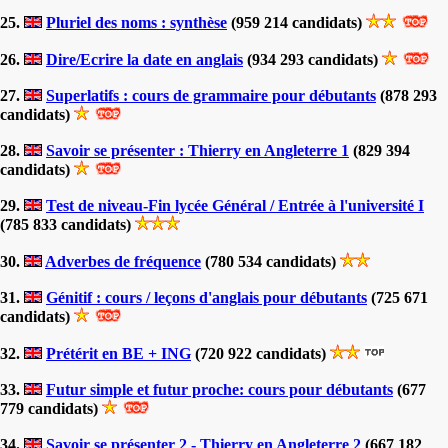
25.
Pluriel des noms : synthèse
(959 214 candidats)
26.
Dire/Ecrire la date en anglais
(934 293 candidats)
27.
Superlatifs : cours de grammaire pour débutants
(878 293
candidats)
28.
Savoir se présenter : Thierry en Angleterre 1
(829 394
candidats)
29.
Test de niveau-Fin lycée Général / Entrée à l'université I
(785 833 candidats)
30.
Adverbes de fréquence
(780 534 candidats)
31.
Génitif : cours / leçons d'anglais pour débutants
(725 671
candidats)
32.
Prétérit en BE + ING
(720 922 candidats)
33.
Futur simple et futur proche: cours pour débutants
(677
779 candidats)
34.
Savoir se présenter 2 - Thierry en Angleterre 2
(667 182