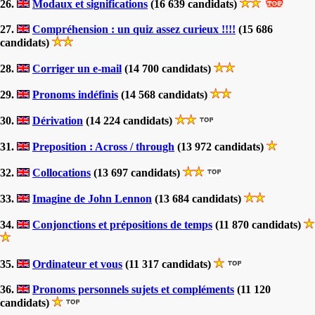
26.
Modaux et significations
(16 639 candidats)
27.
Compréhension : un quiz assez curieux !!!!
(15 686
candidats)
28.
Corriger un e-mail
(14 700 candidats)
29.
Pronoms indéfinis
(14 568 candidats)
30.
Dérivation
(14 224 candidats)
31.
Preposition : Across / through
(13 972 candidats)
32.
Collocations
(13 697 candidats)
33.
Imagine de John Lennon
(13 684 candidats)
34.
Conjonctions et prépositions de temps
(11 870 candidats)
35.
Ordinateur et vous
(11 317 candidats)
36.
Pronoms personnels sujets et compléments
(11 120
candidats)