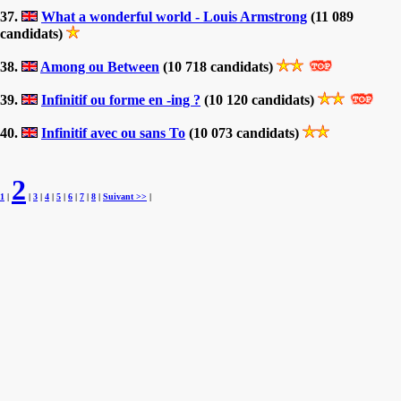
37.
What a wonderful world - Louis Armstrong
(11 089
candidats)
38.
Among ou Between
(10 718 candidats)
39.
Infinitif ou forme en -ing ?
(10 120 candidats)
40.
Infinitif avec ou sans To
(10 073 candidats)
2
1
|
|
3
|
4
|
5
|
6
|
7
|
8
|
Suivant >>
|