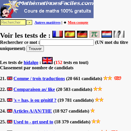
Autres matières
| 🔸
Mon compte
Voir les tests de :
Rechercher ce mot :
(UN mot du titre
uniquement)
Les tests
de
hidalgo
:
(
152
tests en tout)
Classement par nombre de candidats
21.
Comme / trois traductions
(20 661 candidats)
22.
Comparaison as/ like
(20 583 candidats)
23.
's = has, is ou génitif ?
(19 781 candidats)
24.
Articles A/AN/THE
(18 927 candidats)
25.
Used to - get used to
(18 379 candidats)