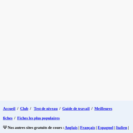
Accueil
/
Club
/
Test de niveau
/
Guide de travail
/
Meilleures
fiches
/
Fiches les plus populaires
💡 Nos autres sites gratuits de cours :
Anglais
|
Français
|
Espagnol
|
Italien
|