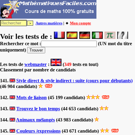
Autres matières
| 🔸
Mon compte
Voir les tests de :
Rechercher ce mot :
(UN mot du titre
uniquement)
Les tests
de
webmaster
:
(
349
tests en tout)
Classement par nombre de candidats
141.
Style direct & style indirect : suite (cours pour débutants)
(46 904 candidats)
142.
Mots de liaison
(45 199 candidats)
143.
Trouvez le bon temps
(44 653 candidats)
144.
Animaux mélangés
(43 983 candidats)
145.
Couleurs /expressions
(43 671 candidats)