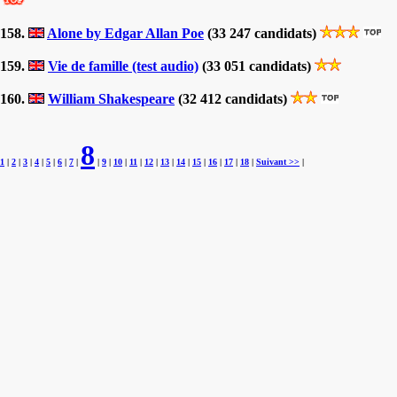
158.
Alone by Edgar Allan Poe
(33 247 candidats)
159.
Vie de famille (test audio)
(33 051 candidats)
160.
William Shakespeare
(32 412 candidats)
8
1
|
2
|
3
|
4
|
5
|
6
|
7
|
|
9
|
10
|
11
|
12
|
13
|
14
|
15
|
16
|
17
|
18
|
Suivant >>
|