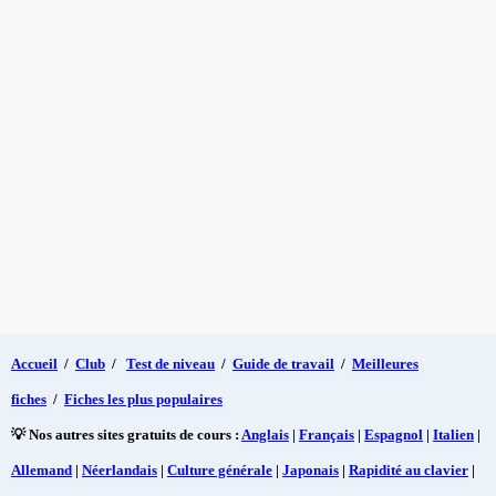
Accueil
/
Club
/
Test de niveau
/
Guide de travail
/
Meilleures
fiches
/
Fiches les plus populaires
💡 Nos autres sites gratuits de cours :
Anglais
|
Français
|
Espagnol
|
Italien
|
Allemand
|
Néerlandais
|
Culture générale
|
Japonais
|
Rapidité au clavier
|