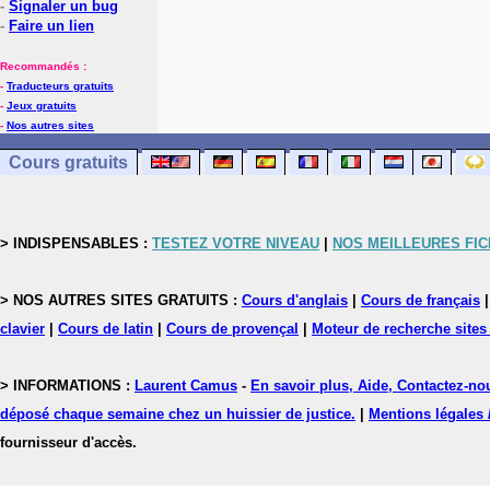
-
Signaler un bug
-
Faire un lien
Recommandés :
-
Traducteurs gratuits
-
Jeux gratuits
-
Nos autres sites
Cours gratuits
> INDISPENSABLES :
TESTEZ VOTRE NIVEAU
|
NOS MEILLEURES FI
> NOS AUTRES SITES GRATUITS :
Cours d'anglais
|
Cours de français
clavier
|
Cours de latin
|
Cours de provençal
|
Moteur de recherche sites
> INFORMATIONS :
Laurent Camus
-
En savoir plus, Aide, Contactez-no
déposé chaque semaine chez un huissier de justice.
|
Mentions légales 
fournisseur d'accès.