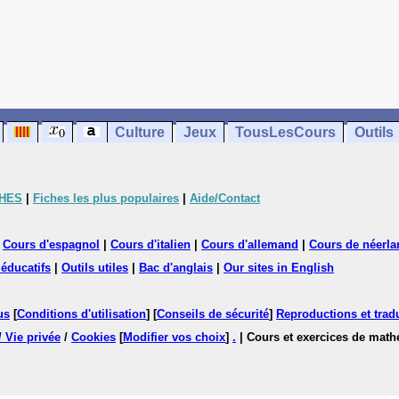
Culture
Jeux
TousLesCours
Outils
CHES
|
Fiches les plus populaires
|
Aide/Contact
|
Cours d'espagnol
|
Cours d'italien
|
Cours d'allemand
|
Cours de néerla
 éducatifs
|
Outils utiles
|
Bac d'anglais
|
Our sites in English
us
[
Conditions d'utilisation
] [
Conseils de sécurité
]
Reproductions et tradu
/ Vie privée
/
Cookies
[
Modifier vos choix
]
.
| Cours et exercices de mat