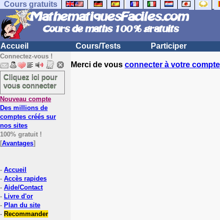
Cours gratuits
Accueil
Cours/Tests
Participer
Connectez-vous !
Merci de vous
connecter à votre compte
Cliquez ici pour
vous connecter
Nouveau compte
Des millions de
comptes créés sur
nos sites
100% gratuit !
[
Avantages
]
-
Accueil
-
Accès rapides
-
Aide/Contact
-
Livre d'or
-
Plan du site
-
Recommander