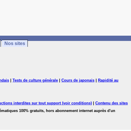
Nos sites
ndais
|
Tests de culture générale
|
Cours de japonais
|
Rapidité au
ctions interdites sur tout support (voir conditions)
|
Contenu des sites
hématiques 100% gratuits, hors abonnement internet auprès d'un