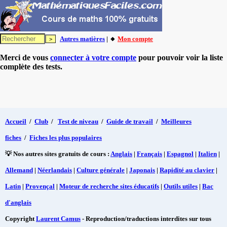
Autres matières
| 🔸
Mon compte
Merci de vous
connecter à votre compte
pour pouvoir voir la liste
complète des tests.
Accueil
/
Club
/
Test de niveau
/
Guide de travail
/
Meilleures
fiches
/
Fiches les plus populaires
💡 Nos autres sites gratuits de cours :
Anglais
|
Français
|
Espagnol
|
Italien
|
Allemand
|
Néerlandais
|
Culture générale
|
Japonais
|
Rapidité au clavier
|
Latin
|
Provençal
|
Moteur de recherche sites éducatifs
|
Outils utiles
|
Bac
d'anglais
Copyright
Laurent Camus
- Reproduction/traductions interdites sur tous