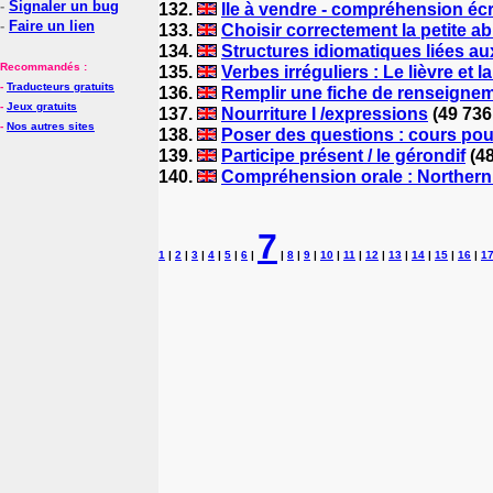
-
Signaler un bug
132.
Ile à vendre - compréhension écr
-
Faire un lien
133.
Choisir correctement la petite a
134.
Structures idiomatiques liées a
Recommandés :
135.
Verbes irréguliers : Le lièvre et la
-
Traducteurs gratuits
136.
Remplir une fiche de renseigne
-
Jeux gratuits
137.
Nourriture I /expressions
(49 736
-
Nos autres sites
138.
Poser des questions : cours po
139.
Participe présent / le gérondif
(48
140.
Compréhension orale : Northern 
7
1
|
2
|
3
|
4
|
5
|
6
|
|
8
|
9
|
10
|
11
|
12
|
13
|
14
|
15
|
16
|
1