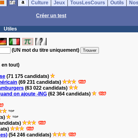
Culture
Jeux
TousLesCours
Outils
Nos
Créer un test
Utiles
(UN mot du titre uniquement)
 en tout)
ise
(71 175 candidats)
méricain
(69 231 candidats)
hamburgers
(63 022 candidats)
quand on ajoute -ING
(62 364 candidats)
ts)
andidats)
dats)
ues)
(54 246 candidats)