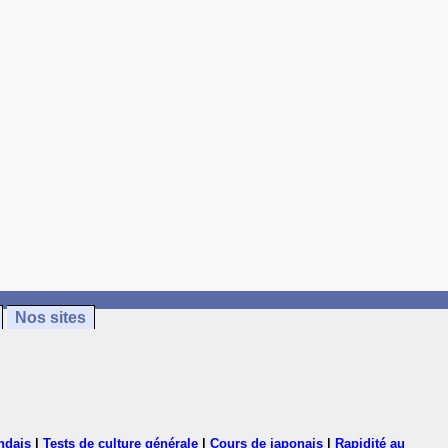
Nos sites
ndais
|
Tests de culture générale
|
Cours de japonais
|
Rapidité au