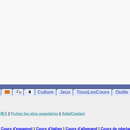
Culture
Jeux
TousLesCours
Outils
CHES
|
Fiches les plus populaires
|
Aide/Contact
|
Cours d'espagnol
|
Cours d'italien
|
Cours d'allemand
|
Cours de néerla