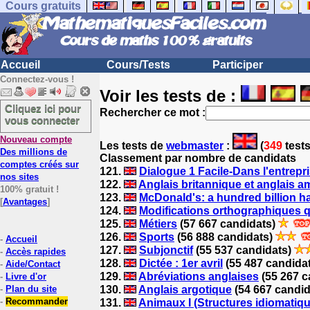
Cours gratuits
Accueil
Cours/Tests
Participer
Connectez-vous !
Voir les tests de :
Cliquez ici pour
Rechercher ce mot :
vous connecter
Nouveau compte
Les tests
de
webmaster
:
(
349
tests
Des millions de
Classement par nombre de candidats
comptes créés sur
121.
Dialogue 1 Facile-Dans l'entrepr
nos sites
122.
Anglais britannique et anglais a
100% gratuit !
123.
McDonald's: a hundred billion 
[
Avantages
]
124.
Modifications orthographiques 
125.
Métiers
(57 667 candidats)
126.
Sports
(56 888 candidats)
-
Accueil
127.
Subjonctif
(55 537 candidats)
-
Accès rapides
128.
Dictée : 1er avril
(55 487 candida
-
Aide/Contact
129.
Abréviations anglaises
(55 267 c
-
Livre d'or
-
Plan du site
130.
Anglais argotique
(54 667 candi
-
Recommander
131.
Animaux I (Structures idiomatiq