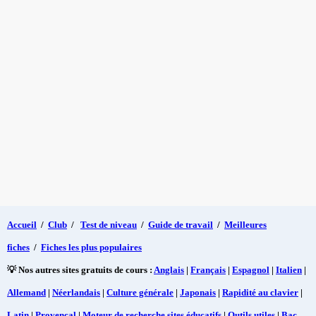
Accueil
/
Club
/
Test de niveau
/
Guide de travail
/
Meilleures
fiches
/
Fiches les plus populaires
💡 Nos autres sites gratuits de cours :
Anglais
|
Français
|
Espagnol
|
Italien
|
Allemand
|
Néerlandais
|
Culture générale
|
Japonais
|
Rapidité au clavier
|
Latin
|
Provençal
|
Moteur de recherche sites éducatifs
|
Outils utiles
|
Bac