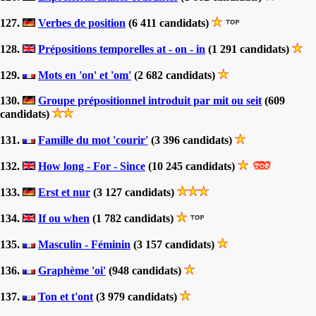
127.
Verbes de position
(6 411 candidats)
128.
Prépositions temporelles at - on - in
(1 291 candidats)
129.
Mots en 'on' et 'om'
(2 682 candidats)
130.
Groupe prépositionnel introduit par mit ou seit
(609
candidats)
131.
Famille du mot 'courir'
(3 396 candidats)
132.
How long - For - Since
(10 245 candidats)
133.
Erst et nur
(3 127 candidats)
134.
If ou when
(1 782 candidats)
135.
Masculin - Féminin
(3 157 candidats)
136.
Graphème 'oi'
(948 candidats)
137.
Ton et t'ont
(3 979 candidats)