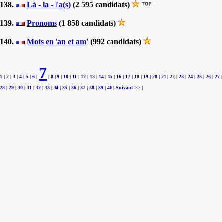
138.
Là - la - l'a(s)
(2 595 candidats)
139.
Pronoms
(1 858 candidats)
140.
Mots en 'an et am'
(992 candidats)
7
1
|
2
|
3
|
4
|
5
|
6
|
|
8
|
9
|
10
|
11
|
12
|
13
|
14
|
15
|
16
|
17
|
18
|
19
|
20
|
21
|
22
|
23
|
24
|
25
|
26
|
27
|
28
|
29
|
30
|
31
|
32
|
33
|
34
|
35
|
36
|
37
|
38
|
39
|
40
|
Suivant >>
|