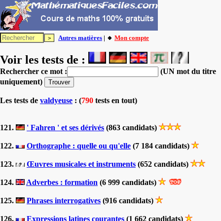
Autres matières
| 🔸
Mon compte
Voir les tests de :
Rechercher ce mot :
(UN mot du titre
uniquement)
Les tests
de
valdyeuse
: (
790
tests en tout)
121.
' Fahren ' et ses dérivés
(863 candidats)
122.
Orthographe : quelle ou qu'elle
(7 184 candidats)
123.
Œuvres musicales et instruments
(652 candidats)
124.
Adverbes : formation
(6 999 candidats)
125.
Phrases interrogatives
(916 candidats)
126.
Expressions latines courantes
(1 662 candidats)